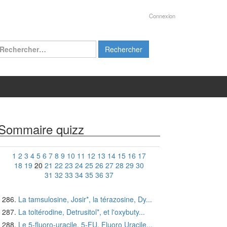
Connexion
chercher :
Sommaire quizz
1
2
3
4
5
6
7
8
9
10
11
12
13
14
15
16
17
18
19
20
21
22
23
24
25
26
27
28
29
30
31
32
33
34
35
36
37
La tamsulosine, Josir*, la térazosine, Dy...
La toltérodine, Detrusitol*, et l'oxybuty...
Le 5-fluoro-uracile, 5-FU, Fluoro Uracile...