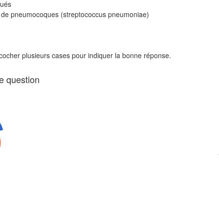
gués
pes de pneumocoques (streptococcus pneumoniae)
 cocher plusieurs cases pour indiquer la bonne réponse.
te question