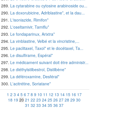
La cytarabine ou cytosine arabinoside ou...
La doxorubicine, Adriblastine*, et la dau...
L'isoniazide, Rimifon*
L'oseltamivir, Tamiflu*
Le fondaparinux, Arixtra*
La vinblastine, Velbé et la vincristine,...
Le paclitaxel, Taxol* et le docétaxel, Ta...
Le disulfirame, Espéral*
Le médicament suivant doit être administr...
Le diéthylstilbestrol, Distilbène*
La déféroxamine, Desféral*
L'acitrétine, Soriatane*
1
2
3
4
5
6
7
8
9
10
11
12
13
14
15
16
17
18
19
20
21
22
23
24
25
26
27
28
29
30
31
32
33
34
35
36
37