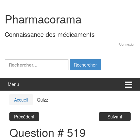
Aller
Sauter
au
au
Pharmacorama
contenu
menu
principal
Connaissance des médicaments
Connexion
Rechercher :
Menu
Accueil
›
Quizz
Précédent
Suivant
Question # 519