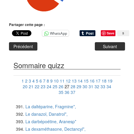
Partager cette page :
WhatsApp
Save
5
Précédent
Suivant
Sommaire quizz
1
2
3
4
5
6
7
8
9
10
11
12
13
14
15
16
17
18
19
20
21
22
23
24
25
26
27
28
29
30
31
32
33
34
35
36
37
La daltéparine, Fragmine*,
Le danazol, Danatrol*,
La darbépoétine, Aranesp*
La dexaméthasone, Dectancyl*,