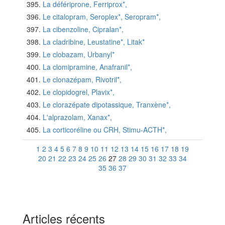
La défériprone, Ferriprox*,
Le citalopram, Seroplex*, Seropram*,
La cibenzoline, Cipralan*,
La cladribine, Leustatine*, Litak*
Le clobazam, Urbanyl*
La clomipramine, Anafranil*,
Le clonazépam, Rivotril*,
Le clopidogrel, Plavix*,
Le clorazépate dipotassique, Tranxène*,
L'alprazolam, Xanax*,
La corticoréline ou CRH, Stimu-ACTH*,
1
2
3
4
5
6
7
8
9
10
11
12
13
14
15
16
17
18
19
20
21
22
23
24
25
26
27
28
29
30
31
32
33
34
35
36
37
Articles récents