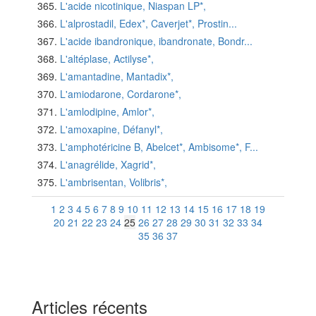
L'acide nicotinique, Niaspan LP*,
L'alprostadil, Edex*, Caverjet*, Prostin...
L'acide ibandronique, ibandronate, Bondr...
L'altéplase, Actilyse*,
L'amantadine, Mantadix*,
L'amiodarone, Cordarone*,
L'amlodipine, Amlor*,
L'amoxapine, Défanyl*,
L'amphotéricine B, Abelcet*, Ambisome*, F...
L'anagrélide, Xagrid*,
L'ambrisentan, Volibris*,
1
2
3
4
5
6
7
8
9
10
11
12
13
14
15
16
17
18
19
20
21
22
23
24
25
26
27
28
29
30
31
32
33
34
35
36
37
Articles récents