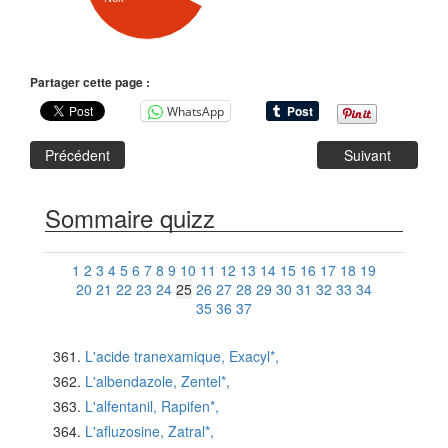
Partager cette page :
WhatsApp
Précédent
Suivant
Sommaire quizz
1
2
3
4
5
6
7
8
9
10
11
12
13
14
15
16
17
18
19
20
21
22
23
24
25
26
27
28
29
30
31
32
33
34
35
36
37
L'acide tranexamique, Exacyl*,
L'albendazole, Zentel*,
L'alfentanil, Rapifen*,
L'afluzosine, Zatral*,