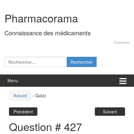
Aller
Sauter
au
au
Pharmacorama
contenu
menu
principal
Connaissance des médicaments
Connexion
Rechercher :
Menu
Accueil
›
Quizz
Précédent
Suivant
Question # 427