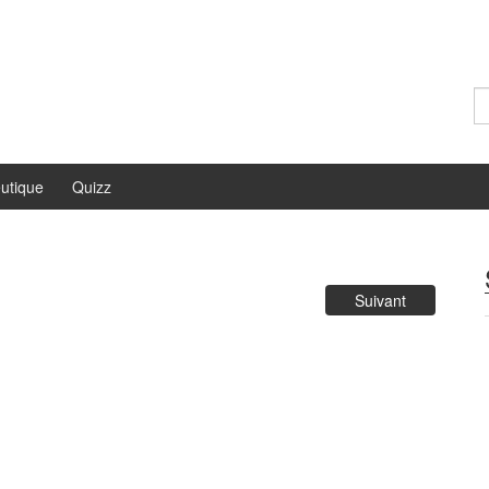
Re
utique
Quizz
Suivant