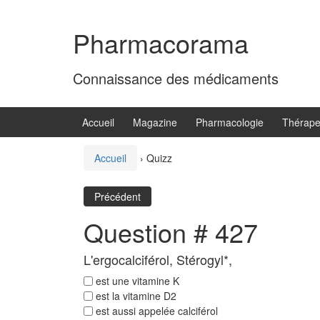
Aller
Sauter
au
au
Pharmacorama
contenu
menu
principal
Connaissance des médicaments
Accueil
Magazine
Pharmacologie
Thérape
Accueil
›
Quizz
Précédent
Question # 427
L'ergocalciférol, Stérogyl*,
est une vitamine K
est la vitamine D2
est aussi appelée calciférol