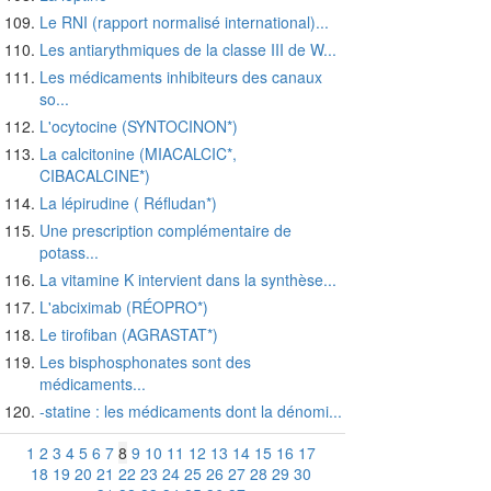
Le RNI (rapport normalisé international)...
Les antiarythmiques de la classe III de W...
Les médicaments inhibiteurs des canaux
so...
L'ocytocine (SYNTOCINON*)
La calcitonine (MIACALCIC*,
CIBACALCINE*)
La lépirudine ( Réfludan*)
Une prescription complémentaire de
potass...
La vitamine K intervient dans la synthèse...
L'abciximab (RÉOPRO*)
Le tirofiban (AGRASTAT*)
Les bisphosphonates sont des
médicaments...
-statine : les médicaments dont la dénomi...
1
2
3
4
5
6
7
8
9
10
11
12
13
14
15
16
17
18
19
20
21
22
23
24
25
26
27
28
29
30