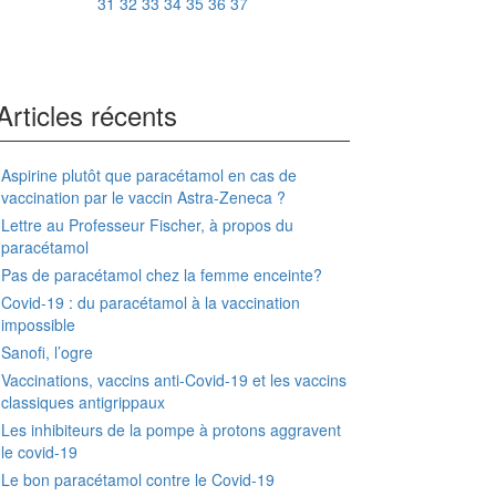
31
32
33
34
35
36
37
Articles récents
Aspirine plutôt que paracétamol en cas de
vaccination par le vaccin Astra-Zeneca ?
Lettre au Professeur Fischer, à propos du
paracétamol
Pas de paracétamol chez la femme enceinte?
Covid-19 : du paracétamol à la vaccination
impossible
Sanofi, l’ogre
Vaccinations, vaccins anti-Covid-19 et les vaccins
classiques antigrippaux
Les inhibiteurs de la pompe à protons aggravent
le covid-19
Le bon paracétamol contre le Covid-19