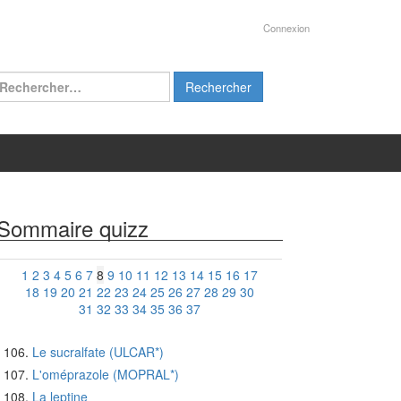
Connexion
chercher :
Sommaire quizz
1
2
3
4
5
6
7
8
9
10
11
12
13
14
15
16
17
18
19
20
21
22
23
24
25
26
27
28
29
30
31
32
33
34
35
36
37
Le sucralfate (ULCAR*)
L'oméprazole (MOPRAL*)
La leptine