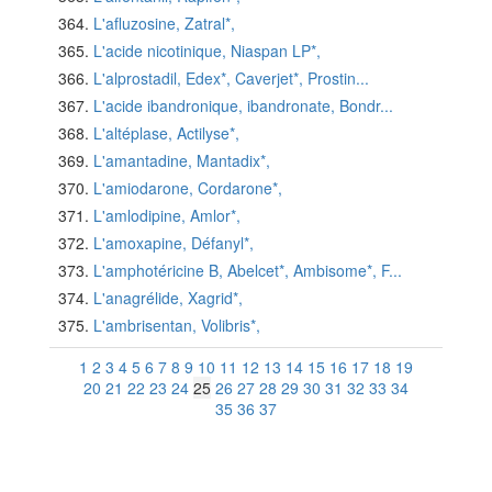
L'afluzosine, Zatral*,
L'acide nicotinique, Niaspan LP*,
L'alprostadil, Edex*, Caverjet*, Prostin...
L'acide ibandronique, ibandronate, Bondr...
L'altéplase, Actilyse*,
L'amantadine, Mantadix*,
L'amiodarone, Cordarone*,
L'amlodipine, Amlor*,
L'amoxapine, Défanyl*,
L'amphotéricine B, Abelcet*, Ambisome*, F...
L'anagrélide, Xagrid*,
L'ambrisentan, Volibris*,
1
2
3
4
5
6
7
8
9
10
11
12
13
14
15
16
17
18
19
20
21
22
23
24
25
26
27
28
29
30
31
32
33
34
35
36
37