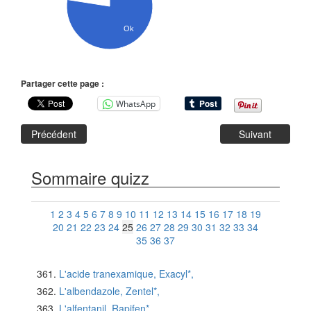
Ok
Partager cette page :
WhatsApp
Précédent
Suivant
Sommaire quizz
1
2
3
4
5
6
7
8
9
10
11
12
13
14
15
16
17
18
19
20
21
22
23
24
25
26
27
28
29
30
31
32
33
34
35
36
37
L'acide tranexamique, Exacyl*,
L'albendazole, Zentel*,
L'alfentanil, Rapifen*,