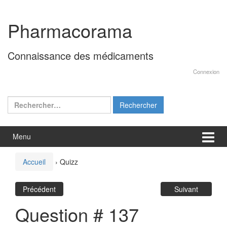
Aller
Sauter
au
au
Pharmacorama
contenu
menu
principal
Connaissance des médicaments
Connexion
Rechercher :
Menu
Accueil
›
Quizz
Précédent
Suivant
Question # 137