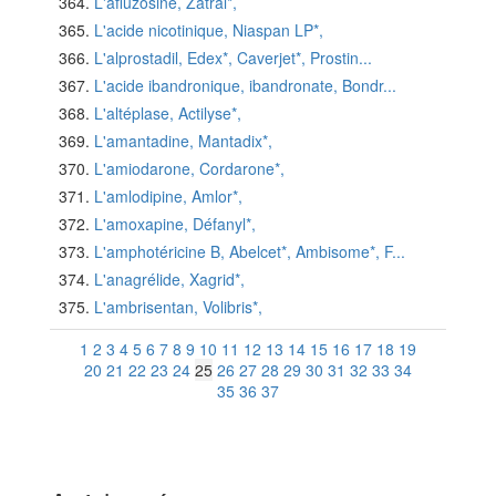
L'afluzosine, Zatral*,
L'acide nicotinique, Niaspan LP*,
L'alprostadil, Edex*, Caverjet*, Prostin...
L'acide ibandronique, ibandronate, Bondr...
L'altéplase, Actilyse*,
L'amantadine, Mantadix*,
L'amiodarone, Cordarone*,
L'amlodipine, Amlor*,
L'amoxapine, Défanyl*,
L'amphotéricine B, Abelcet*, Ambisome*, F...
L'anagrélide, Xagrid*,
L'ambrisentan, Volibris*,
1
2
3
4
5
6
7
8
9
10
11
12
13
14
15
16
17
18
19
20
21
22
23
24
25
26
27
28
29
30
31
32
33
34
35
36
37