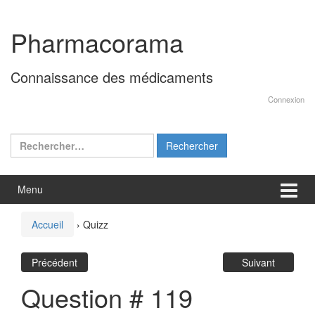
Aller
Sauter
au
au
Pharmacorama
contenu
menu
principal
Connaissance des médicaments
Connexion
Rechercher :
Menu
Accueil
›
Quizz
Précédent
Suivant
Question # 119