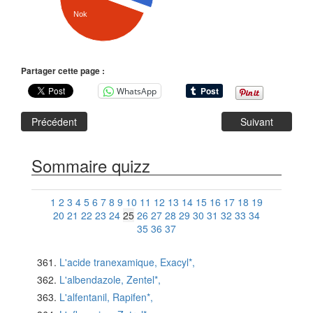
Nok
Partager cette page :
WhatsApp
Précédent
Suivant
Sommaire quizz
1
2
3
4
5
6
7
8
9
10
11
12
13
14
15
16
17
18
19
20
21
22
23
24
25
26
27
28
29
30
31
32
33
34
35
36
37
L'acide tranexamique, Exacyl*,
L'albendazole, Zentel*,
L'alfentanil, Rapifen*,