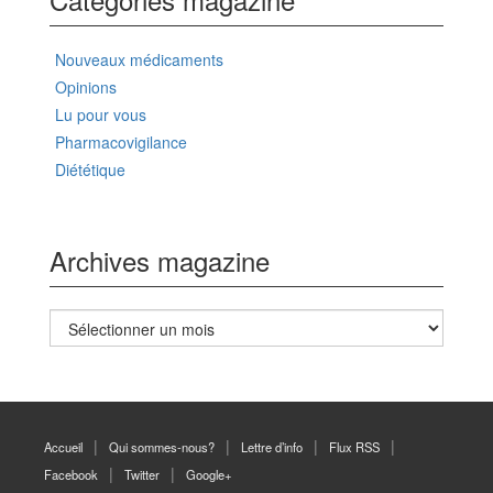
Nouveaux médicaments
Opinions
Lu pour vous
Pharmacovigilance
Diététique
Archives magazine
Archives
magazine
Accueil
Qui sommes-nous?
Lettre d’info
Flux RSS
Facebook
Twitter
Google+