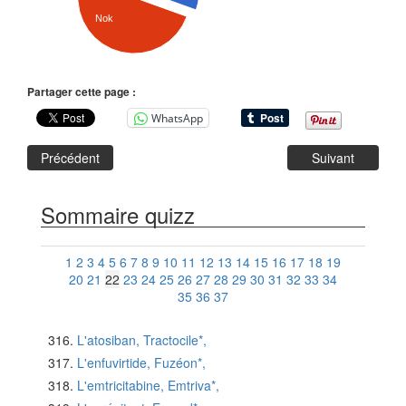
Nok
Partager cette page :
WhatsApp
Précédent
Suivant
Sommaire quizz
1
2
3
4
5
6
7
8
9
10
11
12
13
14
15
16
17
18
19
20
21
22
23
24
25
26
27
28
29
30
31
32
33
34
35
36
37
L'atosiban, Tractocile*,
L'enfuvirtide, Fuzéon*,
L'emtricitabine, Emtriva*,