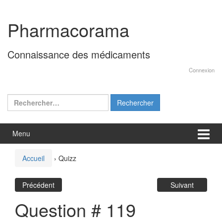
Aller
Sauter
au
au
Pharmacorama
contenu
menu
principal
Connaissance des médicaments
Connexion
Rechercher :
Menu
Accueil
›
Quizz
Précédent
Suivant
Question # 119