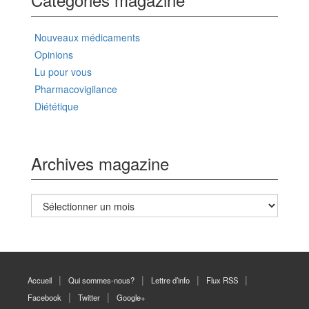
Nouveaux médicaments
Opinions
Lu pour vous
Pharmacovigilance
Diététique
Archives magazine
Archives
magazine
Accueil
Qui sommes-nous?
Lettre d’info
Flux RSS
Facebook
Twitter
Google+