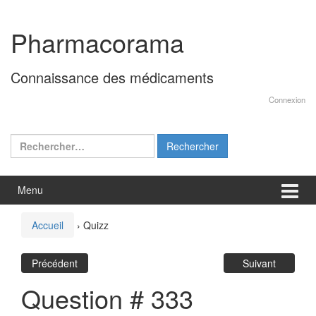
Aller
Sauter
au
au
Pharmacorama
contenu
menu
principal
Connaissance des médicaments
Connexion
Rechercher :
Menu
Accueil
›
Quizz
Précédent
Suivant
Question # 333