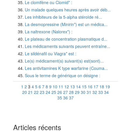
Le clomifène ou Clomid* :
Un malade quelques heures après avoir déb...
Les inhibiteurs de la 5-alpha stéroïde ré...
La desmopressine (Minirin*) est un médica...
La naltrexone (Nalorex*) :
Le plateau de concentration plasmatique d...
Les médicaments suivants peuvent entraîne...
Le sildénafil ou Viagra* est :
Le(s) médicament(s) suivant(s) est(sont)...
Les antivitamines K type warfarine (Couma...
Sous le terme de générique on désigne :
1
2
3
4
5
6
7
8
9
10
11
12
13
14
15
16
17
18
19
20
21
22
23
24
25
26
27
28
29
30
31
32
33
34
35
36
37
Articles récents