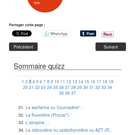
Nok
Partager cette page :
WhatsApp
Précédent
Suivant
Sommaire quizz
1
2
3
4
5
6
7
8
9
10
11
12
13
14
15
16
17
18
19
20
21
22
23
24
25
26
27
28
29
30
31
32
33
34
35
36
37
La warfarine ou Coumadine* :
La fluoxétine (Prozac*) :
L'atropine : :
La zidovudine ou azidothymidine ou AZT (R...