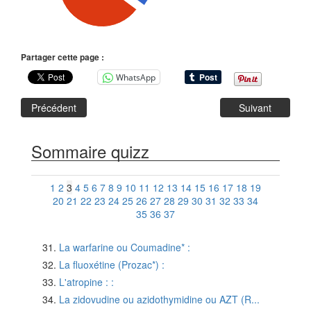
Partager cette page :
WhatsApp
Précédent
Suivant
Sommaire quizz
1
2
3
4
5
6
7
8
9
10
11
12
13
14
15
16
17
18
19
20
21
22
23
24
25
26
27
28
29
30
31
32
33
34
35
36
37
La warfarine ou Coumadine* :
La fluoxétine (Prozac*) :
L'atropine : :
La zidovudine ou azidothymidine ou AZT (R...