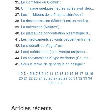
Le clomifène ou Clomid* :
Un malade quelques heures après avoir déb...
Les inhibiteurs de la 5-alpha stéroïde ré...
La desmopressine (Minirin*) est un médica...
La naltrexone (Nalorex*) :
Le plateau de concentration plasmatique d...
Les médicaments suivants peuvent entraîne...
Le sildénafil ou Viagra* est :
Le(s) médicament(s) suivant(s) est(sont)...
Les antivitamines K type warfarine (Couma...
Sous le terme de générique on désigne :
1
2
3
4
5
6
7
8
9
10
11
12
13
14
15
16
17
18
19
20
21
22
23
24
25
26
27
28
29
30
31
32
33
34
35
36
37
Articles récents