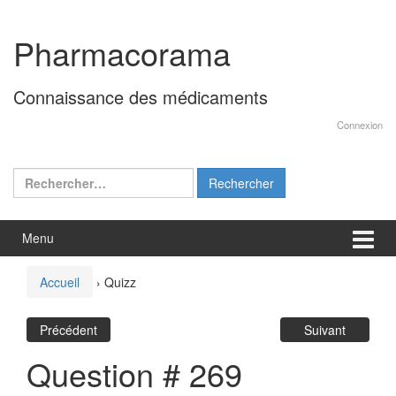
Aller
Sauter
au
au
Pharmacorama
contenu
menu
principal
Connaissance des médicaments
Connexion
Rechercher :
Menu
Accueil
›
Quizz
Précédent
Suivant
Question # 269