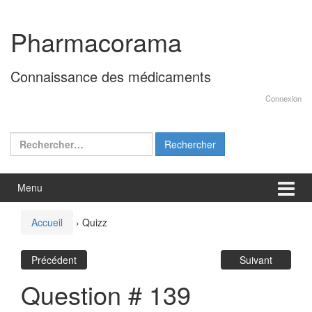
Aller
Sauter
au
au
Pharmacorama
contenu
menu
principal
Connaissance des médicaments
Connexion
Rechercher :
Menu
Accueil
›
Quizz
Précédent
Suivant
Question # 139