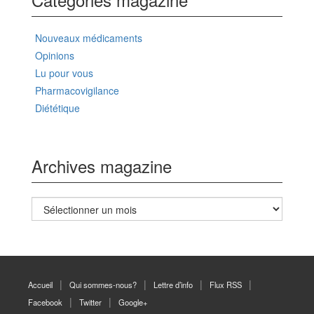
Nouveaux médicaments
Opinions
Lu pour vous
Pharmacovigilance
Diététique
Archives magazine
Archives
magazine
Accueil
Qui sommes-nous?
Lettre d’info
Flux RSS
Facebook
Twitter
Google+