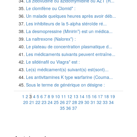
La zidovudine ou azidothymidine ou AZT (R...
Le clomifène ou Clomid* :
Un malade quelques heures après avoir déb...
Les inhibiteurs de la 5-alpha stéroïde ré...
La desmopressine (Minirin*) est un médica...
La naltrexone (Nalorex*) :
Le plateau de concentration plasmatique d...
Les médicaments suivants peuvent entraîne...
Le sildénafil ou Viagra* est :
Le(s) médicament(s) suivant(s) est(sont)...
Les antivitamines K type warfarine (Couma...
Sous le terme de générique on désigne :
1
2
3
4
5
6
7
8
9
10
11
12
13
14
15
16
17
18
19
20
21
22
23
24
25
26
27
28
29
30
31
32
33
34
35
36
37