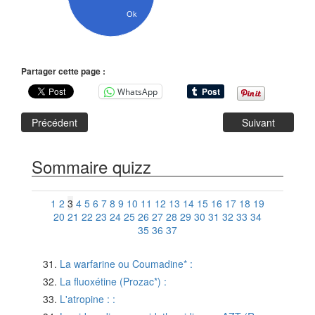
Ok
Partager cette page :
WhatsApp
Précédent
Suivant
Sommaire quizz
1
2
3
4
5
6
7
8
9
10
11
12
13
14
15
16
17
18
19
20
21
22
23
24
25
26
27
28
29
30
31
32
33
34
35
36
37
La warfarine ou Coumadine* :
La fluoxétine (Prozac*) :
L'atropine : :