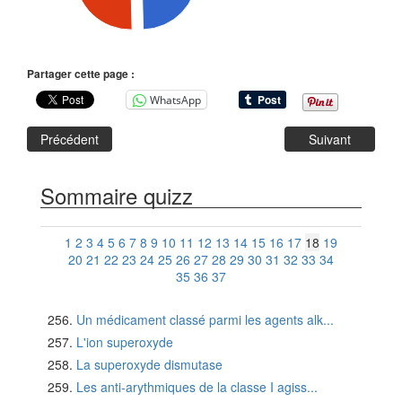
Partager cette page :
WhatsApp
Précédent
Suivant
Sommaire quizz
1
2
3
4
5
6
7
8
9
10
11
12
13
14
15
16
17
18
19
20
21
22
23
24
25
26
27
28
29
30
31
32
33
34
35
36
37
Un médicament classé parmi les agents alk...
L'ion superoxyde
La superoxyde dismutase
Les anti-arythmiques de la classe I agiss...