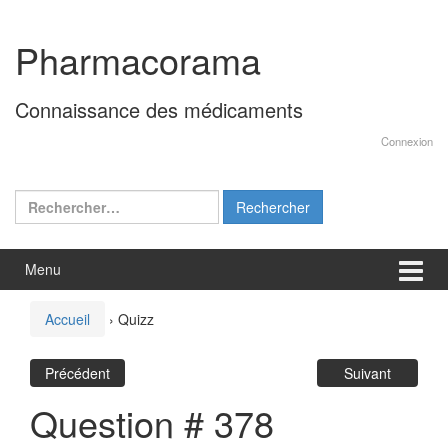
Aller
Sauter
au
au
Pharmacorama
contenu
menu
principal
Connaissance des médicaments
Connexion
Rechercher :
Menu
Accueil
›
Quizz
Précédent
Suivant
Question # 378