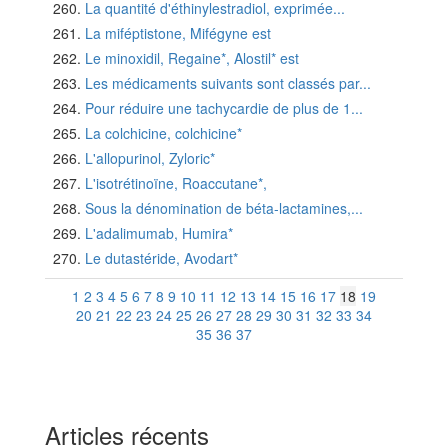
La quantité d'éthinylestradiol, exprimée...
La miféptistone, Mifégyne est
Le minoxidil, Regaine*, Alostil* est
Les médicaments suivants sont classés par...
Pour réduire une tachycardie de plus de 1...
La colchicine, colchicine*
L'allopurinol, Zyloric*
L'isotrétinoïne, Roaccutane*,
Sous la dénomination de béta-lactamines,...
L'adalimumab, Humira*
Le dutastéride, Avodart*
1
2
3
4
5
6
7
8
9
10
11
12
13
14
15
16
17
18
19
20
21
22
23
24
25
26
27
28
29
30
31
32
33
34
35
36
37
Articles récents