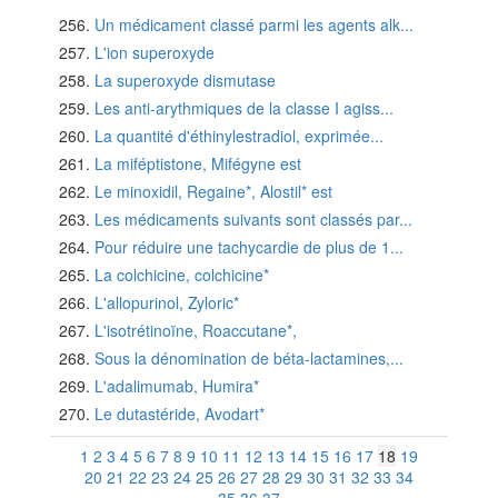
Un médicament classé parmi les agents alk...
L'ion superoxyde
La superoxyde dismutase
Les anti-arythmiques de la classe I agiss...
La quantité d'éthinylestradiol, exprimée...
La miféptistone, Mifégyne est
Le minoxidil, Regaine*, Alostil* est
Les médicaments suivants sont classés par...
Pour réduire une tachycardie de plus de 1...
La colchicine, colchicine*
L'allopurinol, Zyloric*
L'isotrétinoïne, Roaccutane*,
Sous la dénomination de béta-lactamines,...
L'adalimumab, Humira*
Le dutastéride, Avodart*
1
2
3
4
5
6
7
8
9
10
11
12
13
14
15
16
17
18
19
20
21
22
23
24
25
26
27
28
29
30
31
32
33
34