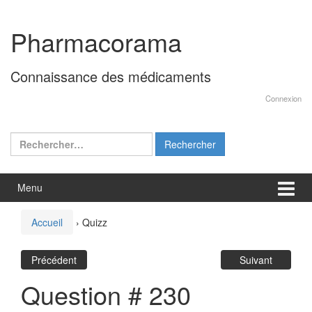
Aller
Sauter
au
au
Pharmacorama
contenu
menu
principal
Connaissance des médicaments
Connexion
Rechercher :
Menu
Accueil
›
Quizz
Précédent
Suivant
Question # 230