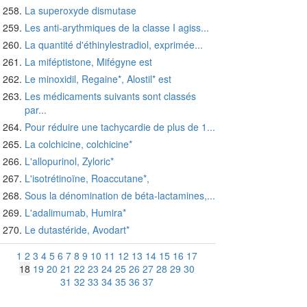
La superoxyde dismutase
Les anti-arythmiques de la classe I agiss...
La quantité d'éthinylestradiol, exprimée...
La miféptistone, Mifégyne est
Le minoxidil, Regaine*, Alostil* est
Les médicaments suivants sont classés
par...
Pour réduire une tachycardie de plus de 1...
La colchicine, colchicine*
L'allopurinol, Zyloric*
L'isotrétinoïne, Roaccutane*,
Sous la dénomination de béta-lactamines,...
L'adalimumab, Humira*
Le dutastéride, Avodart*
1
2
3
4
5
6
7
8
9
10
11
12
13
14
15
16
17
18
19
20
21
22
23
24
25
26
27
28
29
30
31
32
33
34
35
36
37