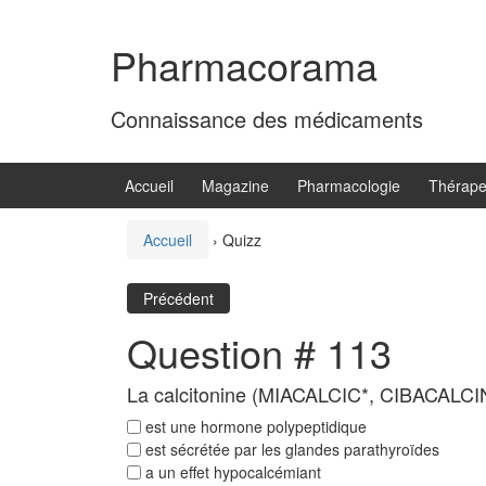
Aller
Sauter
au
au
Pharmacorama
contenu
menu
principal
Connaissance des médicaments
Accueil
Magazine
Pharmacologie
Thérape
Accueil
›
Quizz
Précédent
Question # 113
La calcitonine (MIACALCIC*, CIBACALCI
est une hormone polypeptidique
est sécrétée par les glandes parathyroïdes
a un effet hypocalcémiant