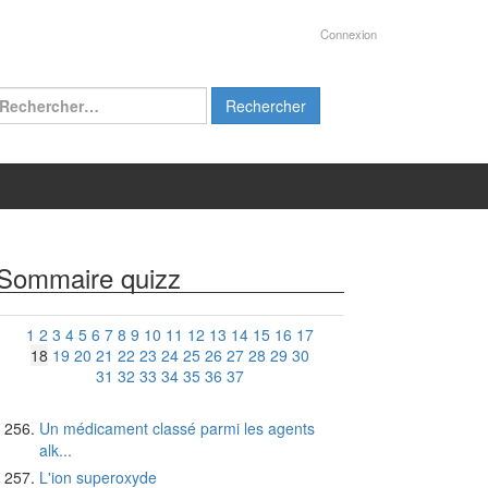
Connexion
chercher :
Sommaire quizz
1
2
3
4
5
6
7
8
9
10
11
12
13
14
15
16
17
18
19
20
21
22
23
24
25
26
27
28
29
30
31
32
33
34
35
36
37
Un médicament classé parmi les agents
alk...
L'ion superoxyde