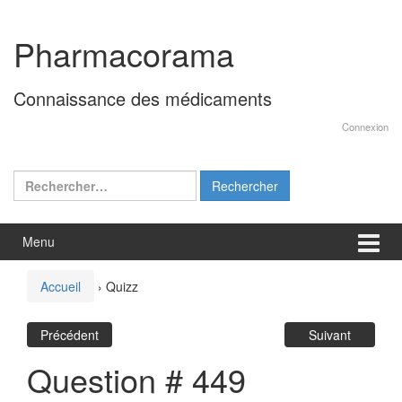
Aller
Sauter
au
au
Pharmacorama
contenu
menu
principal
Connaissance des médicaments
Connexion
Rechercher :
Menu
Accueil
›
Quizz
Précédent
Suivant
Question # 449