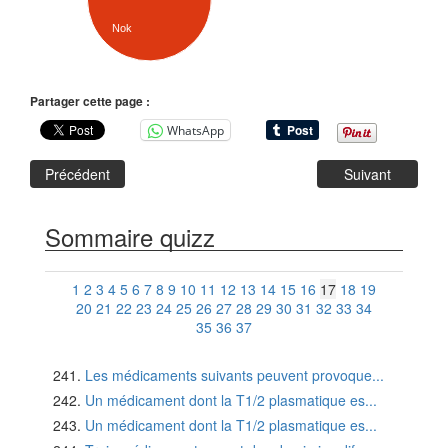
Nok
Partager cette page :
WhatsApp
Précédent
Suivant
Sommaire quizz
1
2
3
4
5
6
7
8
9
10
11
12
13
14
15
16
17
18
19
20
21
22
23
24
25
26
27
28
29
30
31
32
33
34
35
36
37
Les médicaments suivants peuvent provoque...
Un médicament dont la T1/2 plasmatique es...
Un médicament dont la T1/2 plasmatique es...