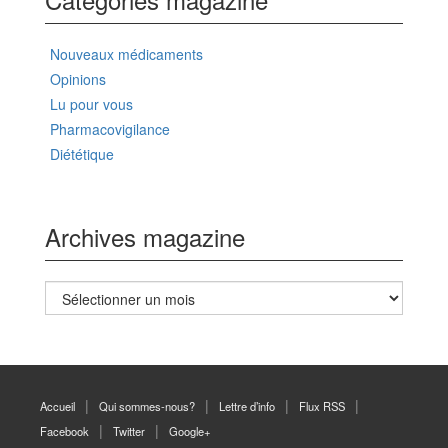
Nouveaux médicaments
Opinions
Lu pour vous
Pharmacovigilance
Diététique
Archives magazine
Archives
magazine
Accueil
Qui sommes-nous?
Lettre d’info
Flux RSS
Facebook
Twitter
Google+