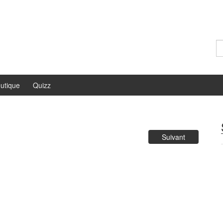
Re
utique
Quizz
Suivant