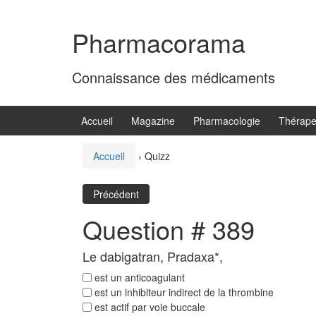
Aller
Sauter
au
au
Pharmacorama
contenu
menu
principal
Connaissance des médicaments
Accueil
Magazine
Pharmacologie
Thérape
Accueil
›
Quizz
Précédent
Question # 389
Le dabigatran, Pradaxa*,
est un anticoagulant
est un inhibiteur indirect de la thrombine
est actif par voie buccale