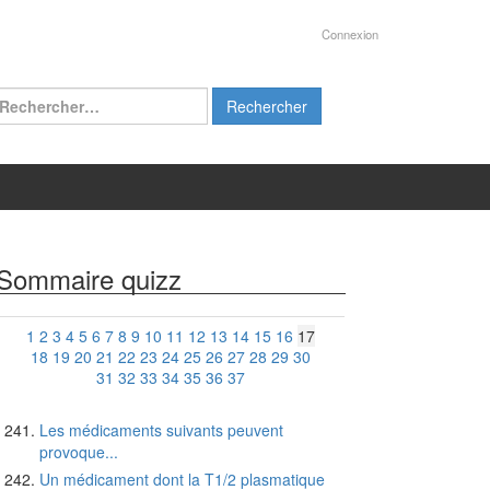
Connexion
chercher :
Sommaire quizz
1
2
3
4
5
6
7
8
9
10
11
12
13
14
15
16
17
18
19
20
21
22
23
24
25
26
27
28
29
30
31
32
33
34
35
36
37
Les médicaments suivants peuvent
provoque...
Un médicament dont la T1/2 plasmatique