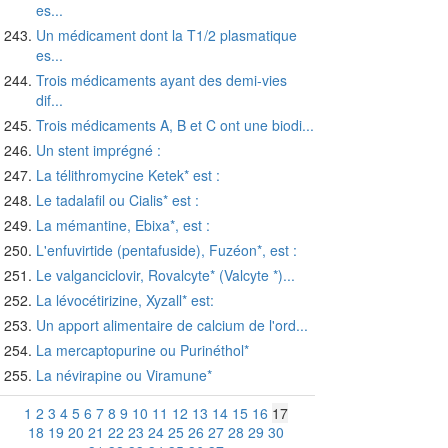
es...
Un médicament dont la T1/2 plasmatique
es...
Trois médicaments ayant des demi-vies
dif...
Trois médicaments A, B et C ont une biodi...
Un stent imprégné :
La télithromycine Ketek* est :
Le tadalafil ou Cialis* est :
La mémantine, Ebixa*, est :
L'enfuvirtide (pentafuside), Fuzéon*, est :
Le valganciclovir, Rovalcyte* (Valcyte *)...
La lévocétirizine, Xyzall* est:
Un apport alimentaire de calcium de l'ord...
La mercaptopurine ou Purinéthol*
La névirapine ou Viramune*
1
2
3
4
5
6
7
8
9
10
11
12
13
14
15
16
17
18
19
20
21
22
23
24
25
26
27
28
29
30