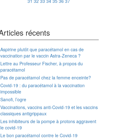
31
32
33
34
35
36
37
Articles récents
Aspirine plutôt que paracétamol en cas de
vaccination par le vaccin Astra-Zeneca ?
Lettre au Professeur Fischer, à propos du
paracétamol
Pas de paracétamol chez la femme enceinte?
Covid-19 : du paracétamol à la vaccination
impossible
Sanofi, l’ogre
Vaccinations, vaccins anti-Covid-19 et les vaccins
classiques antigrippaux
Les inhibiteurs de la pompe à protons aggravent
le covid-19
Le bon paracétamol contre le Covid-19