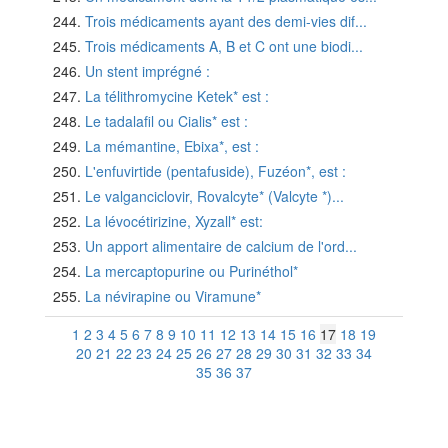
Trois médicaments ayant des demi-vies dif...
Trois médicaments A, B et C ont une biodi...
Un stent imprégné :
La télithromycine Ketek* est :
Le tadalafil ou Cialis* est :
La mémantine, Ebixa*, est :
L'enfuvirtide (pentafuside), Fuzéon*, est :
Le valganciclovir, Rovalcyte* (Valcyte *)...
La lévocétirizine, Xyzall* est:
Un apport alimentaire de calcium de l'ord...
La mercaptopurine ou Purinéthol*
La névirapine ou Viramune*
1
2
3
4
5
6
7
8
9
10
11
12
13
14
15
16
17
18
19
20
21
22
23
24
25
26
27
28
29
30
31
32
33
34
35
36
37