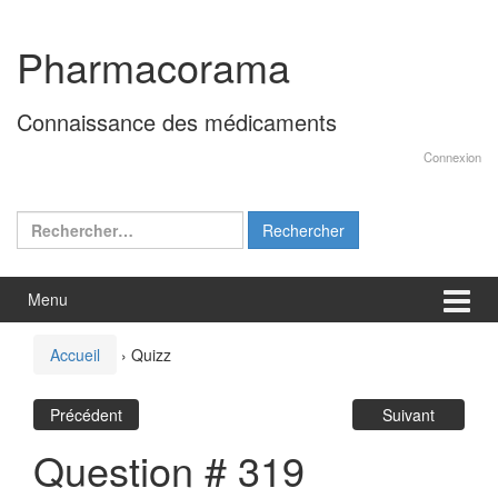
Aller
Sauter
au
au
Pharmacorama
contenu
menu
principal
Connaissance des médicaments
Connexion
Rechercher :
Menu
Accueil
›
Quizz
Précédent
Suivant
Question # 319