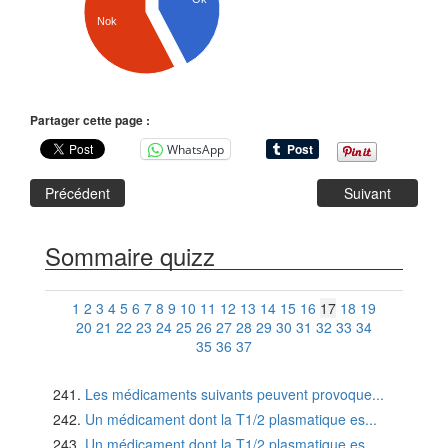
Nok
Partager cette page :
WhatsApp
Précédent
Suivant
Sommaire quizz
1
2
3
4
5
6
7
8
9
10
11
12
13
14
15
16
17
18
19
20
21
22
23
24
25
26
27
28
29
30
31
32
33
34
35
36
37
Les médicaments suivants peuvent provoque...
Un médicament dont la T1/2 plasmatique es...
Un médicament dont la T1/2 plasmatique es...