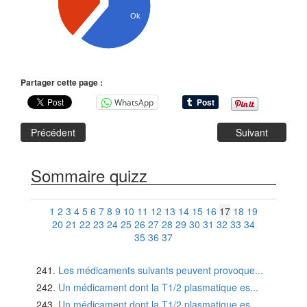
Ok
Partager cette page :
WhatsApp
Précédent
Suivant
Sommaire quizz
1
2
3
4
5
6
7
8
9
10
11
12
13
14
15
16
17
18
19
20
21
22
23
24
25
26
27
28
29
30
31
32
33
34
35
36
37
Les médicaments suivants peuvent provoque...
Un médicament dont la T1/2 plasmatique es...
Un médicament dont la T1/2 plasmatique es...