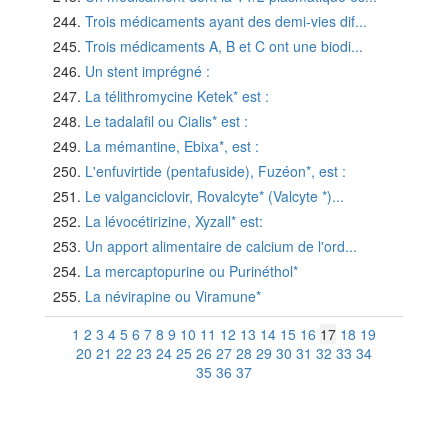
Trois médicaments ayant des demi-vies dif...
Trois médicaments A, B et C ont une biodi...
Un stent imprégné :
La télithromycine Ketek* est :
Le tadalafil ou Cialis* est :
La mémantine, Ebixa*, est :
L'enfuvirtide (pentafuside), Fuzéon*, est :
Le valganciclovir, Rovalcyte* (Valcyte *)...
La lévocétirizine, Xyzall* est:
Un apport alimentaire de calcium de l'ord...
La mercaptopurine ou Purinéthol*
La névirapine ou Viramune*
1
2
3
4
5
6
7
8
9
10
11
12
13
14
15
16
17
18
19
20
21
22
23
24
25
26
27
28
29
30
31
32
33
34
35
36
37