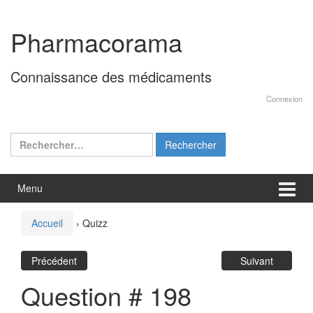
Aller
Sauter
au
au
Pharmacorama
contenu
menu
principal
Connaissance des médicaments
Connexion
Rechercher :
Menu
Accueil
›
Quizz
Précédent
Suivant
Question # 198