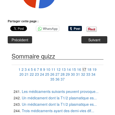
Partager cette page :
WhatsApp
Précédent
Suivant
Sommaire quizz
1
2
3
4
5
6
7
8
9
10
11
12
13
14
15
16
17
18
19
20
21
22
23
24
25
26
27
28
29
30
31
32
33
34
35
36
37
Les médicaments suivants peuvent provoque...
Un médicament dont la T1/2 plasmatique es...
Un médicament dont la T1/2 plasmatique es...
Trois médicaments ayant des demi-vies dif...