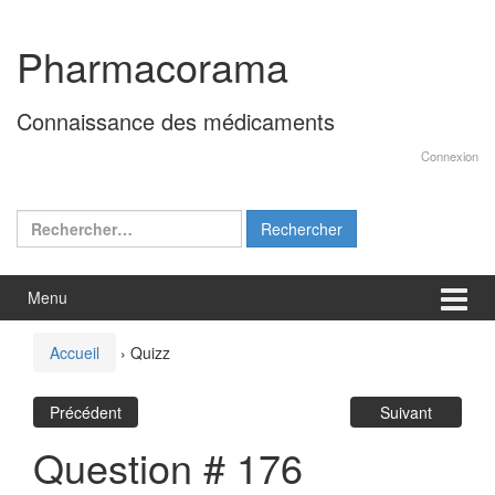
Aller
Sauter
au
au
Pharmacorama
contenu
menu
principal
Connaissance des médicaments
Connexion
Rechercher :
Menu
Accueil
›
Quizz
Précédent
Suivant
Question # 176