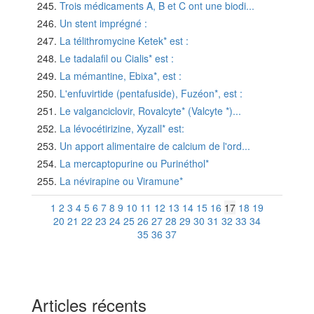
Trois médicaments A, B et C ont une biodi...
Un stent imprégné :
La télithromycine Ketek* est :
Le tadalafil ou Cialis* est :
La mémantine, Ebixa*, est :
L'enfuvirtide (pentafuside), Fuzéon*, est :
Le valganciclovir, Rovalcyte* (Valcyte *)...
La lévocétirizine, Xyzall* est:
Un apport alimentaire de calcium de l'ord...
La mercaptopurine ou Purinéthol*
La névirapine ou Viramune*
1
2
3
4
5
6
7
8
9
10
11
12
13
14
15
16
17
18
19
20
21
22
23
24
25
26
27
28
29
30
31
32
33
34
35
36
37
Articles récents