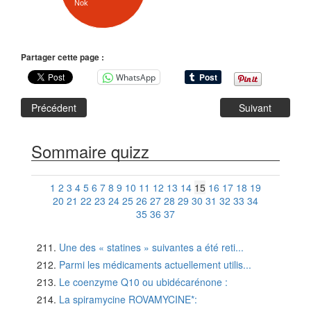
Nok
Partager cette page :
WhatsApp
Précédent
Suivant
Sommaire quizz
1
2
3
4
5
6
7
8
9
10
11
12
13
14
15
16
17
18
19
20
21
22
23
24
25
26
27
28
29
30
31
32
33
34
35
36
37
Une des « statines » suivantes a été reti...
Parmi les médicaments actuellement utilis...
Le coenzyme Q10 ou ubidécarénone :
La spiramycine ROVAMYCINE*: