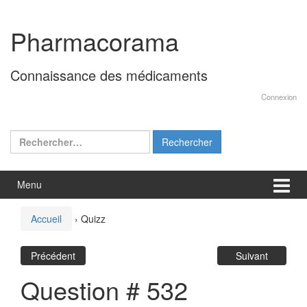
Aller
Sauter
au
au
Pharmacorama
contenu
menu
principal
Connaissance des médicaments
Connexion
Rechercher :
Menu
Accueil
›
Quizz
Précédent
Suivant
Question # 532