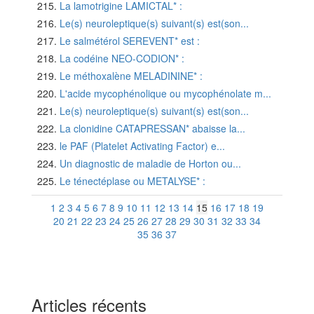
La lamotrigine LAMICTAL* :
Le(s) neuroleptique(s) suivant(s) est(son...
Le salmétérol SEREVENT* est :
La codéine NEO-CODION* :
Le méthoxalène MELADININE* :
L'acide mycophénolique ou mycophénolate m...
Le(s) neuroleptique(s) suivant(s) est(son...
La clonidine CATAPRESSAN* abaisse la...
le PAF (Platelet Activating Factor) e...
Un diagnostic de maladie de Horton ou...
Le ténectéplase ou METALYSE* :
1
2
3
4
5
6
7
8
9
10
11
12
13
14
15
16
17
18
19
20
21
22
23
24
25
26
27
28
29
30
31
32
33
34
35
36
37
Articles récents