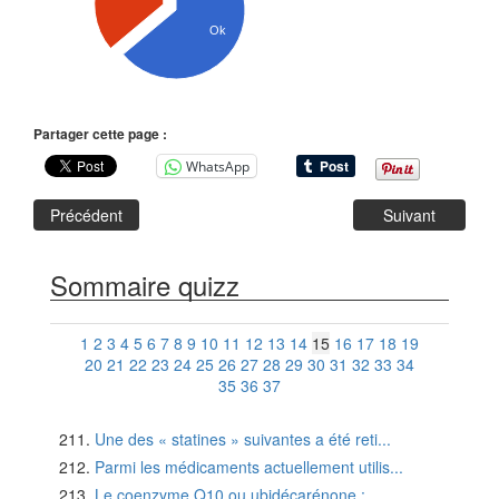
Ok
Partager cette page :
WhatsApp
Précédent
Suivant
Sommaire quizz
1
2
3
4
5
6
7
8
9
10
11
12
13
14
15
16
17
18
19
20
21
22
23
24
25
26
27
28
29
30
31
32
33
34
35
36
37
Une des « statines » suivantes a été reti...
Parmi les médicaments actuellement utilis...
Le coenzyme Q10 ou ubidécarénone :