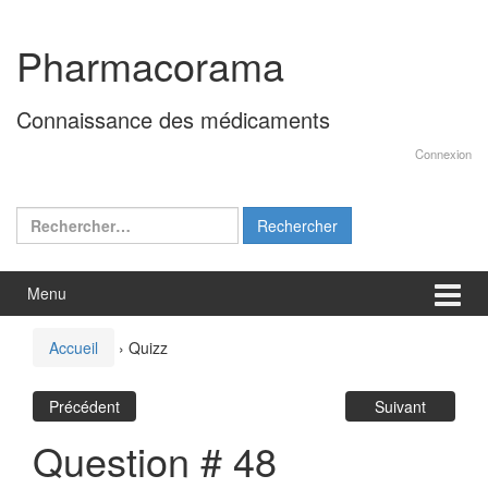
Aller
Sauter
au
au
Pharmacorama
contenu
menu
principal
Connaissance des médicaments
Connexion
Rechercher :
Menu
Accueil
›
Quizz
Précédent
Suivant
Question # 48