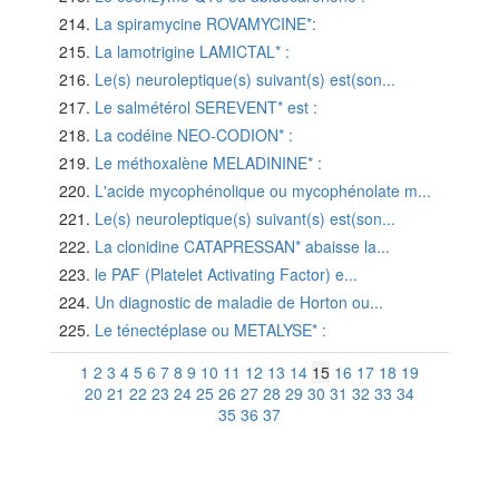
La spiramycine ROVAMYCINE*:
La lamotrigine LAMICTAL* :
Le(s) neuroleptique(s) suivant(s) est(son...
Le salmétérol SEREVENT* est :
La codéine NEO-CODION* :
Le méthoxalène MELADININE* :
L'acide mycophénolique ou mycophénolate m...
Le(s) neuroleptique(s) suivant(s) est(son...
La clonidine CATAPRESSAN* abaisse la...
le PAF (Platelet Activating Factor) e...
Un diagnostic de maladie de Horton ou...
Le ténectéplase ou METALYSE* :
1
2
3
4
5
6
7
8
9
10
11
12
13
14
15
16
17
18
19
20
21
22
23
24
25
26
27
28
29
30
31
32
33
34
35
36
37