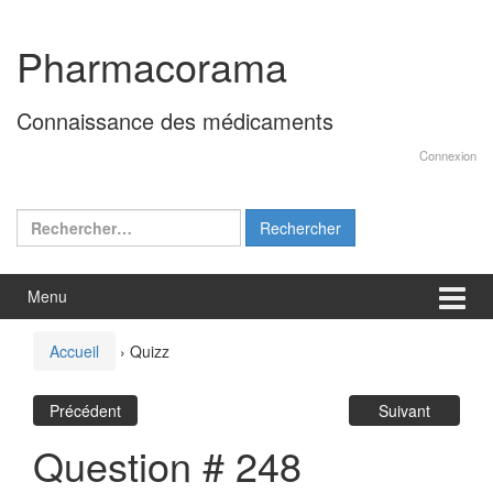
Aller
Sauter
au
au
Pharmacorama
contenu
menu
principal
Connaissance des médicaments
Connexion
Rechercher :
Menu
Accueil
›
Quizz
Précédent
Suivant
Question # 248