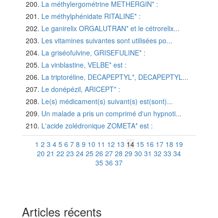
La méthylergométrine METHERGIN* :
Le méthylphénidate RITALINE* :
Le ganirelix ORGALUTRAN* et le cétrorelix...
Les vitamines suivantes sont utilisées po...
La griséofulvine, GRISEFULINE* :
La vinblastine, VELBE* est :
La triptoréline, DECAPEPTYL*, DECAPEPTYL...
Le donépézil, ARICEPT* :
Le(s) médicament(s) suivant(s) est(sont)...
Un malade a pris un comprimé d'un hypnoti...
L'acide zolédronique ZOMETA* est :
1
2
3
4
5
6
7
8
9
10
11
12
13
14
15
16
17
18
19
20
21
22
23
24
25
26
27
28
29
30
31
32
33
34
35
36
37
Articles récents