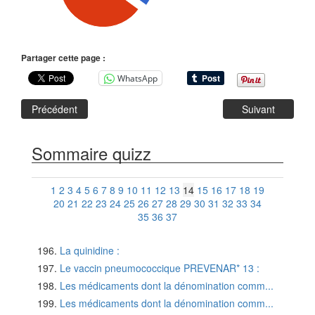
Partager cette page :
WhatsApp
Précédent
Suivant
Sommaire quizz
1
2
3
4
5
6
7
8
9
10
11
12
13
14
15
16
17
18
19
20
21
22
23
24
25
26
27
28
29
30
31
32
33
34
35
36
37
La quinidine :
Le vaccin pneumococcique PREVENAR* 13 :
Les médicaments dont la dénomination comm...
Les médicaments dont la dénomination comm...