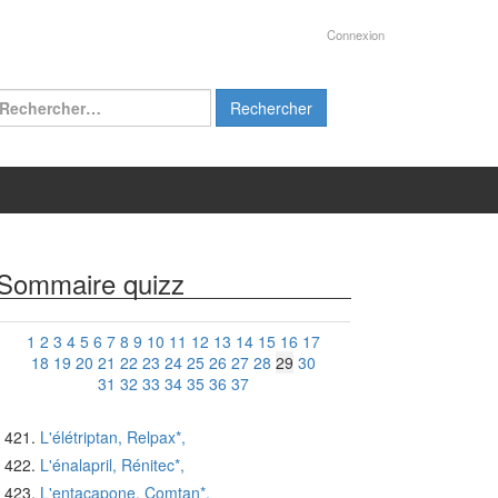
Connexion
chercher :
Sommaire quizz
1
2
3
4
5
6
7
8
9
10
11
12
13
14
15
16
17
18
19
20
21
22
23
24
25
26
27
28
29
30
31
32
33
34
35
36
37
L'élétriptan, Relpax*,
L'énalapril, Rénitec*,
L'entacapone, Comtan*,