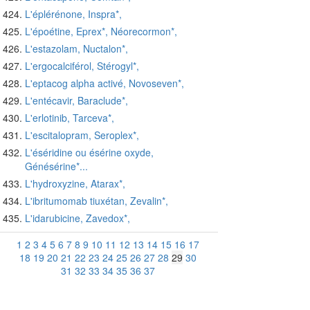
L'éplérénone, Inspra*,
L'époétine, Eprex*, Néorecormon*,
L'estazolam, Nuctalon*,
L'ergocalciférol, Stérogyl*,
L'eptacog alpha activé, Novoseven*,
L'entécavir, Baraclude*,
L'erlotinib, Tarceva*,
L'escitalopram, Seroplex*,
L'éséridine ou ésérine oxyde,
Génésérine*...
L'hydroxyzine, Atarax*,
L'ibritumomab tiuxétan, Zevalin*,
L'idarubicine, Zavedox*,
1
2
3
4
5
6
7
8
9
10
11
12
13
14
15
16
17
18
19
20
21
22
23
24
25
26
27
28
29
30
31
32
33
34
35
36
37