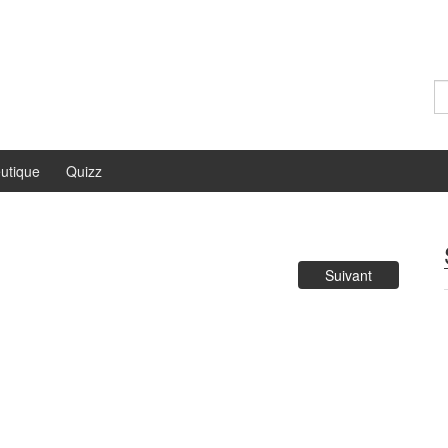
Re
utique
Quizz
Suivant