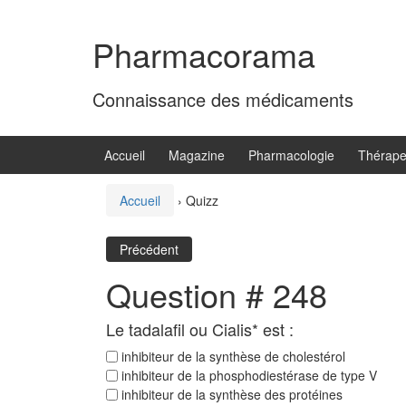
Aller
Sauter
au
au
Pharmacorama
contenu
menu
principal
Connaissance des médicaments
Accueil
Magazine
Pharmacologie
Thérape
Accueil
›
Quizz
Précédent
Question # 248
Le tadalafil ou Cialis* est :
inhibiteur de la synthèse de cholestérol
inhibiteur de la phosphodiestérase de type V
inhibiteur de la synthèse des protéines