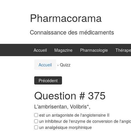
Aller
Sauter
au
au
Pharmacorama
contenu
menu
principal
Connaissance des médicaments
Accueil
Magazine
Pharmacologie
Thérape
Accueil
›
Quizz
Précédent
Question # 375
L'ambrisentan, Volibris*,
est un antagoniste de l'angiotensine II
un inhibiteur de l'enzyme de conversion de l'angi
un analgésique morphinique