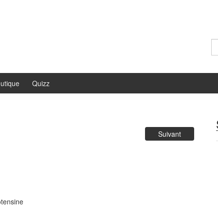
Re
utique
Quizz
Suivant
otensine