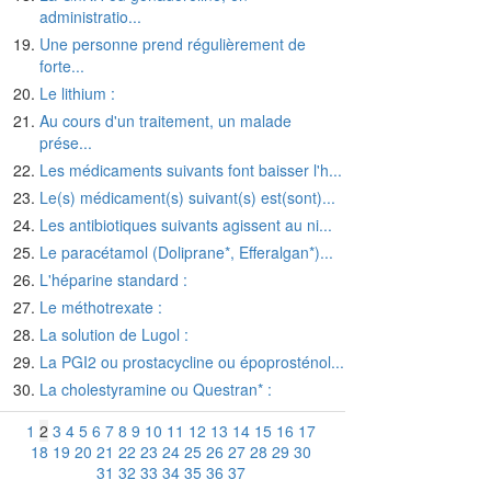
administratio...
Une personne prend régulièrement de
forte...
Le lithium :
Au cours d'un traitement, un malade
prése...
Les médicaments suivants font baisser l'h...
Le(s) médicament(s) suivant(s) est(sont)...
Les antibiotiques suivants agissent au ni...
Le paracétamol (Doliprane*, Efferalgan*)...
L'héparine standard :
Le méthotrexate :
La solution de Lugol :
La PGI2 ou prostacycline ou époprosténol...
La cholestyramine ou Questran* :
1
2
3
4
5
6
7
8
9
10
11
12
13
14
15
16
17
18
19
20
21
22
23
24
25
26
27
28
29
30
31
32
33
34
35
36
37