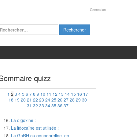
Connexion
chercher :
Sommaire quizz
1
2
3
4
5
6
7
8
9
10
11
12
13
14
15
16
17
18
19
20
21
22
23
24
25
26
27
28
29
30
31
32
33
34
35
36
37
La digoxine :
La lidocaïne est utilisée :
La GnRH ou gonadoreline, en