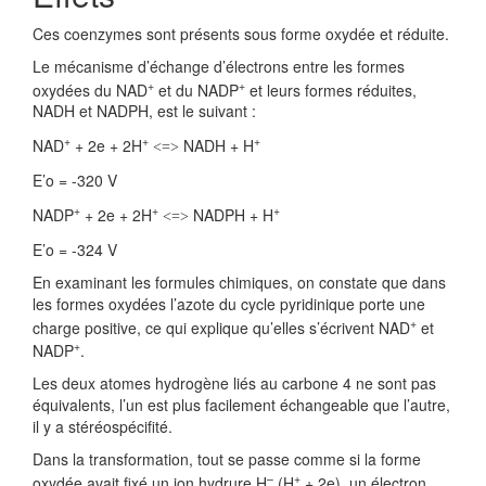
Ces coenzymes sont présents sous forme oxydée et réduite.
Le mécanisme d’échange d’électrons entre les formes
+
+
oxydées du NAD
et du NADP
et leurs formes réduites,
NADH et NADPH, est le suivant :
+
+
+
NAD
+ 2e + 2H
NADH + H
<=>
E’o = -320 V
+
+
+
NADP
+ 2e + 2H
NADPH + H
<=>
E’o = -324 V
En examinant les formules chimiques, on constate que dans
les formes oxydées l’azote du cycle pyridinique porte une
+
charge positive, ce qui explique qu’elles s’écrivent NAD
et
+
NADP
.
Les deux atomes hydrogène liés au carbone 4 ne sont pas
équivalents, l’un est plus facilement échangeable que l’autre,
il y a stéréospécifité.
Dans la transformation, tout se passe comme si la forme
–
+
oxydée avait fixé un ion hydrure H
(H
+ 2e), un électron