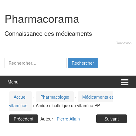
Aller
Sauter
au
au
Pharmacorama
contenu
menu
principal
Connaissance des médicaments
Connexion
Rechercher :
Menu
Accueil
›
Pharmacologie
›
Médicaments et
vitamines
›
Amide nicotinique ou vitamine PP
Précédent
Auteur :
Pierre Allain
Suivant