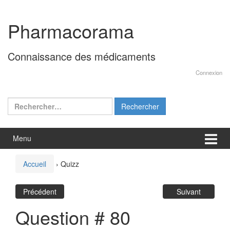
Aller
Sauter
au
au
Pharmacorama
contenu
menu
principal
Connaissance des médicaments
Connexion
Rechercher :
Menu
Accueil
›
Quizz
Précédent
Suivant
Question # 80