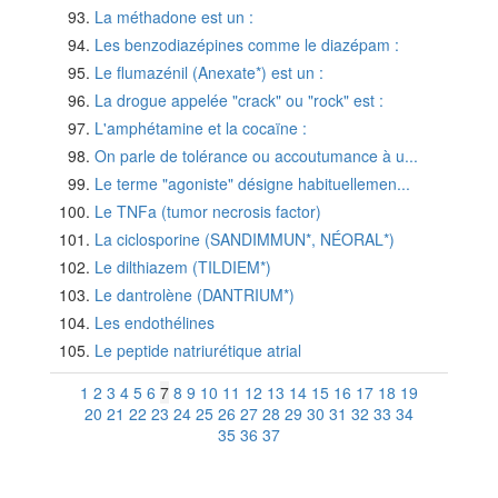
La méthadone est un :
Les benzodiazépines comme le diazépam :
Le flumazénil (Anexate*) est un :
La drogue appelée "crack" ou "rock" est :
L'amphétamine et la cocaïne :
On parle de tolérance ou accoutumance à u...
Le terme "agoniste" désigne habituellemen...
Le TNFa (tumor necrosis factor)
La ciclosporine (SANDIMMUN*, NÉORAL*)
Le dilthiazem (TILDIEM*)
Le dantrolène (DANTRIUM*)
Les endothélines
Le peptide natriurétique atrial
1
2
3
4
5
6
7
8
9
10
11
12
13
14
15
16
17
18
19
20
21
22
23
24
25
26
27
28
29
30
31
32
33
34
35
36
37