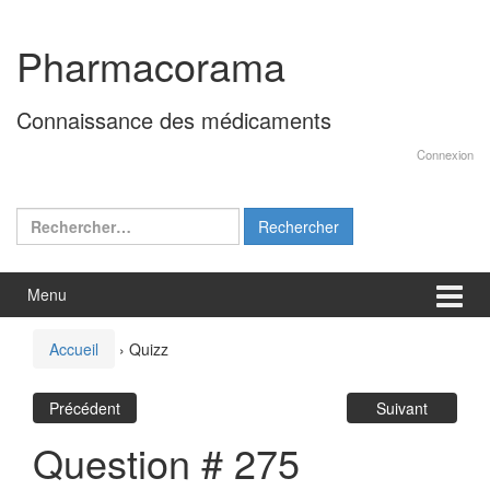
Aller
Sauter
au
au
Pharmacorama
contenu
menu
principal
Connaissance des médicaments
Connexion
Rechercher :
Menu
Accueil
›
Quizz
Précédent
Suivant
Question # 275