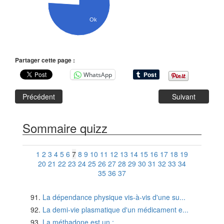
Ok
Partager cette page :
WhatsApp
Précédent
Suivant
Sommaire quizz
1
2
3
4
5
6
7
8
9
10
11
12
13
14
15
16
17
18
19
20
21
22
23
24
25
26
27
28
29
30
31
32
33
34
35
36
37
La dépendance physique vis-à-vis d'une su...
La demi-vie plasmatique d'un médicament e...
La méthadone est un :