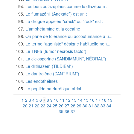
Les benzodiazépines comme le diazépam :
Le flumazénil (Anexate*) est un :
La drogue appelée "crack" ou "rock" est :
L'amphétamine et la cocaïne :
On parle de tolérance ou accoutumance à u...
Le terme "agoniste" désigne habituellemen...
Le TNFa (tumor necrosis factor)
La ciclosporine (SANDIMMUN*, NÉORAL*)
Le dilthiazem (TILDIEM*)
Le dantrolène (DANTRIUM*)
Les endothélines
Le peptide natriurétique atrial
1
2
3
4
5
6
7
8
9
10
11
12
13
14
15
16
17
18
19
20
21
22
23
24
25
26
27
28
29
30
31
32
33
34
35
36
37