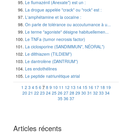
Le flumazénil (Anexate*) est un :
La drogue appelée "crack" ou "rock" est :
L'amphétamine et la cocaïne :
On parle de tolérance ou accoutumance à u...
Le terme "agoniste" désigne habituellemen...
Le TNFa (tumor necrosis factor)
La ciclosporine (SANDIMMUN*, NÉORAL*)
Le dilthiazem (TILDIEM*)
Le dantrolène (DANTRIUM*)
Les endothélines
Le peptide natriurétique atrial
1
2
3
4
5
6
7
8
9
10
11
12
13
14
15
16
17
18
19
20
21
22
23
24
25
26
27
28
29
30
31
32
33
34
35
36
37
Articles récents