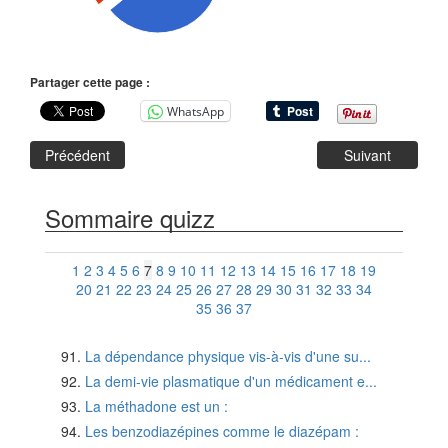
Partager cette page :
WhatsApp
Précédent
Suivant
Sommaire quizz
1
2
3
4
5
6
7
8
9
10
11
12
13
14
15
16
17
18
19
20
21
22
23
24
25
26
27
28
29
30
31
32
33
34
35
36
37
La dépendance physique vis-à-vis d'une su...
La demi-vie plasmatique d'un médicament e...
La méthadone est un :
Les benzodiazépines comme le diazépam :