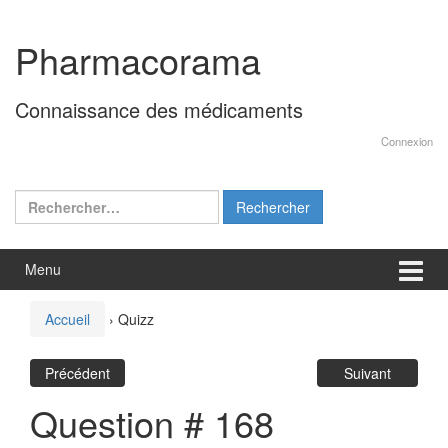
Aller
Sauter
au
au
Pharmacorama
contenu
menu
principal
Connaissance des médicaments
Connexion
Rechercher :
Menu
Accueil
›
Quizz
Précédent
Suivant
Question # 168