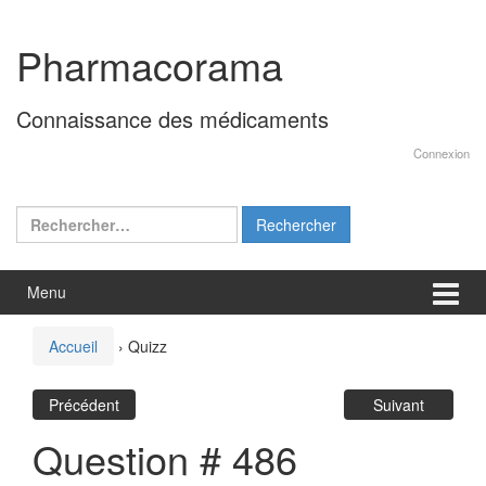
Aller
Sauter
au
au
Pharmacorama
contenu
menu
principal
Connaissance des médicaments
Connexion
Rechercher :
Menu
Accueil
›
Quizz
Précédent
Suivant
Question # 486