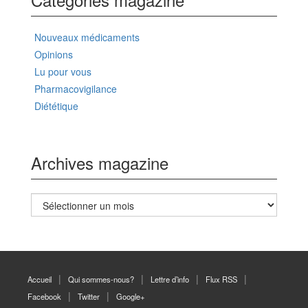
Nouveaux médicaments
Opinions
Lu pour vous
Pharmacovigilance
Diététique
Archives magazine
Archives
magazine
Accueil
Qui sommes-nous?
Lettre d’info
Flux RSS
Facebook
Twitter
Google+