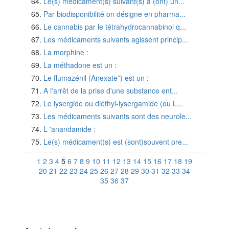
Le(s) médicament(s) suivant(s) a (ont) un...
Par biodisponibilité on désigne en pharma...
Le cannabis par le tétrahydrocannabinol q...
Les médicaments suivants agissent princip...
La morphine :
La méthadone est un :
Le flumazénil (Anexate*) est un :
A l'arrêt de la prise d'une substance ent...
Le lysergide ou diéthyl-lysergamide (ou L...
Les médicaments suivants sont des neurole...
L 'anandamide :
Le(s) médicament(s) est (sont)souvent pre...
1
2
3
4
5
6
7
8
9
10
11
12
13
14
15
16
17
18
19
20
21
22
23
24
25
26
27
28
29
30
31
32
33
34
35
36
37