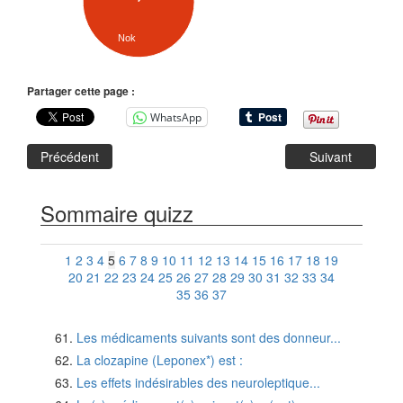
Nok
Partager cette page :
WhatsApp
Précédent
Suivant
Sommaire quizz
1
2
3
4
5
6
7
8
9
10
11
12
13
14
15
16
17
18
19
20
21
22
23
24
25
26
27
28
29
30
31
32
33
34
35
36
37
Les médicaments suivants sont des donneur...
La clozapine (Leponex*) est :
Les effets indésirables des neuroleptique...