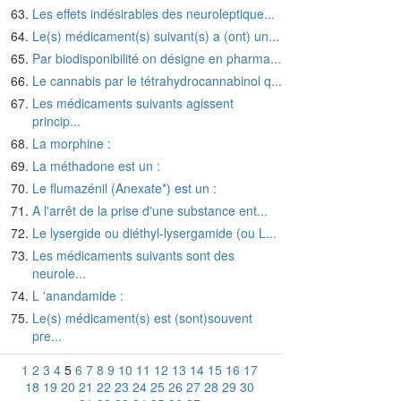
Les effets indésirables des neuroleptique...
Le(s) médicament(s) suivant(s) a (ont) un...
Par biodisponibilité on désigne en pharma...
Le cannabis par le tétrahydrocannabinol q...
Les médicaments suivants agissent
princip...
La morphine :
La méthadone est un :
Le flumazénil (Anexate*) est un :
A l'arrêt de la prise d'une substance ent...
Le lysergide ou diéthyl-lysergamide (ou L...
Les médicaments suivants sont des
neurole...
L 'anandamide :
Le(s) médicament(s) est (sont)souvent
pre...
1
2
3
4
5
6
7
8
9
10
11
12
13
14
15
16
17
18
19
20
21
22
23
24
25
26
27
28
29
30