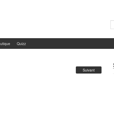
Re
utique
Quizz
Suivant