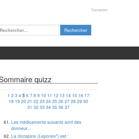
Connexion
chercher :
Sommaire quizz
1
2
3
4
5
6
7
8
9
10
11
12
13
14
15
16
17
18
19
20
21
22
23
24
25
26
27
28
29
30
31
32
33
34
35
36
37
Les médicaments suivants sont des
donneur...
La clozapine (Leponex*) est :