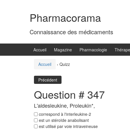
Aller
Sauter
au
au
Pharmacorama
contenu
menu
principal
Connaissance des médicaments
Accueil
Magazine
Pharmacologie
Thérape
Accueil
›
Quizz
Précédent
Question # 347
L'aldesleukine, Proleukin*,
correspond à l'interleukine-2
est un stéroïde anabolisant
est utilisé par voie intraveineuse