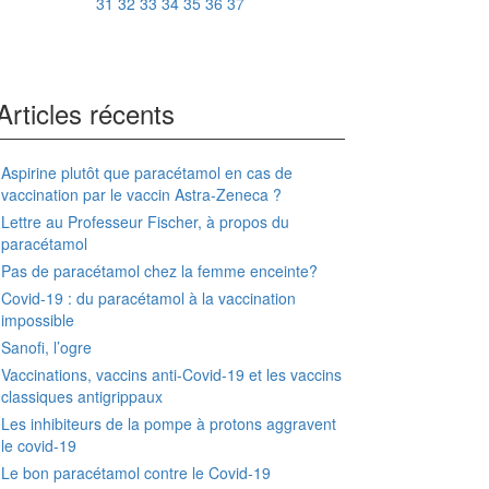
31
32
33
34
35
36
37
Articles récents
Aspirine plutôt que paracétamol en cas de
vaccination par le vaccin Astra-Zeneca ?
Lettre au Professeur Fischer, à propos du
paracétamol
Pas de paracétamol chez la femme enceinte?
Covid-19 : du paracétamol à la vaccination
impossible
Sanofi, l’ogre
Vaccinations, vaccins anti-Covid-19 et les vaccins
classiques antigrippaux
Les inhibiteurs de la pompe à protons aggravent
le covid-19
Le bon paracétamol contre le Covid-19