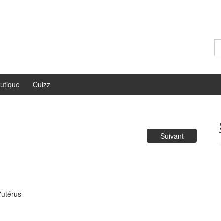
Re
utique
Quizz
Suivant
'utérus