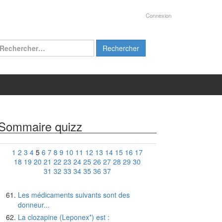
Connexion
chercher :
Sommaire quizz
1
2
3
4
5
6
7
8
9
10
11
12
13
14
15
16
17
18
19
20
21
22
23
24
25
26
27
28
29
30
31
32
33
34
35
36
37
Les médicaments suivants sont des
donneur...
La clozapine (Leponex*) est :