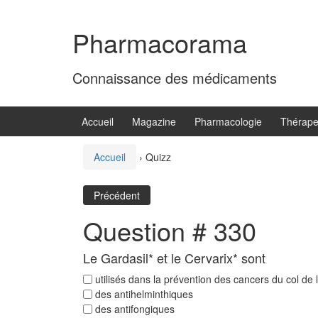
Aller
Sauter
au
au
Pharmacorama
contenu
menu
principal
Connaissance des médicaments
Accueil
Magazine
Pharmacologie
Thérape
Accueil
›
Quizz
Précédent
Question # 330
Le Gardasil* et le Cervarix* sont
utilisés dans la prévention des cancers du col de l
des antihelminthiques
des antifongiques