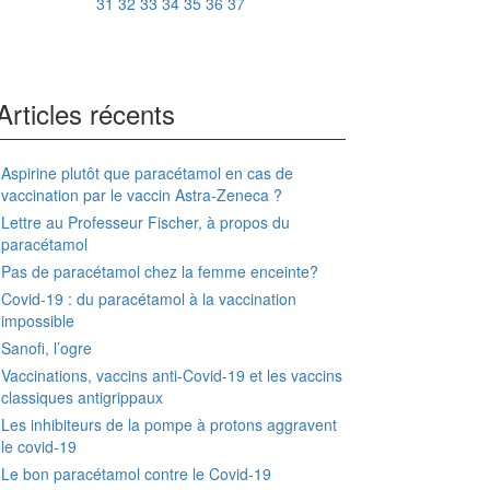
31
32
33
34
35
36
37
Articles récents
Aspirine plutôt que paracétamol en cas de
vaccination par le vaccin Astra-Zeneca ?
Lettre au Professeur Fischer, à propos du
paracétamol
Pas de paracétamol chez la femme enceinte?
Covid-19 : du paracétamol à la vaccination
impossible
Sanofi, l’ogre
Vaccinations, vaccins anti-Covid-19 et les vaccins
classiques antigrippaux
Les inhibiteurs de la pompe à protons aggravent
le covid-19
Le bon paracétamol contre le Covid-19