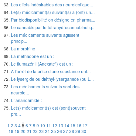
Les effets indésirables des neuroleptique...
Le(s) médicament(s) suivant(s) a (ont) un...
Par biodisponibilité on désigne en pharma...
Le cannabis par le tétrahydrocannabinol q...
Les médicaments suivants agissent
princip...
La morphine :
La méthadone est un :
Le flumazénil (Anexate*) est un :
A l'arrêt de la prise d'une substance ent...
Le lysergide ou diéthyl-lysergamide (ou L...
Les médicaments suivants sont des
neurole...
L 'anandamide :
Le(s) médicament(s) est (sont)souvent
pre...
1
2
3
4
5
6
7
8
9
10
11
12
13
14
15
16
17
18
19
20
21
22
23
24
25
26
27
28
29
30