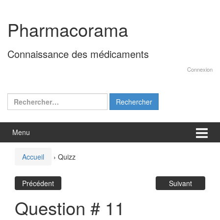
Aller
Sauter
au
au
Pharmacorama
contenu
menu
principal
Connaissance des médicaments
Connexion
Rechercher :
Menu
Accueil
›
Quizz
Précédent
Suivant
Question # 11