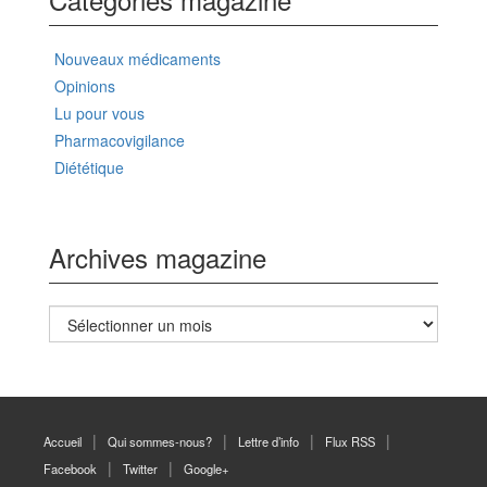
Nouveaux médicaments
Opinions
Lu pour vous
Pharmacovigilance
Diététique
Archives magazine
Archives
magazine
Accueil
Qui sommes-nous?
Lettre d’info
Flux RSS
Facebook
Twitter
Google+