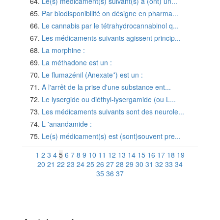
Le(s) médicament(s) suivant(s) a (ont) un...
Par biodisponibilité on désigne en pharma...
Le cannabis par le tétrahydrocannabinol q...
Les médicaments suivants agissent princip...
La morphine :
La méthadone est un :
Le flumazénil (Anexate*) est un :
A l'arrêt de la prise d'une substance ent...
Le lysergide ou diéthyl-lysergamide (ou L...
Les médicaments suivants sont des neurole...
L 'anandamide :
Le(s) médicament(s) est (sont)souvent pre...
1
2
3
4
5
6
7
8
9
10
11
12
13
14
15
16
17
18
19
20
21
22
23
24
25
26
27
28
29
30
31
32
33
34
35
36
37