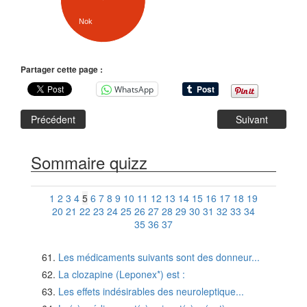
Nok
Partager cette page :
WhatsApp
Précédent
Suivant
Sommaire quizz
1
2
3
4
5
6
7
8
9
10
11
12
13
14
15
16
17
18
19
20
21
22
23
24
25
26
27
28
29
30
31
32
33
34
35
36
37
Les médicaments suivants sont des donneur...
La clozapine (Leponex*) est :
Les effets indésirables des neuroleptique...