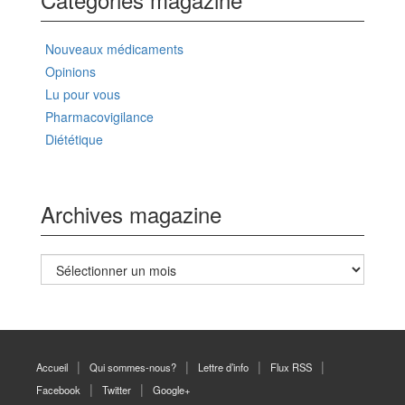
Nouveaux médicaments
Opinions
Lu pour vous
Pharmacovigilance
Diététique
Archives magazine
Archives
magazine
Accueil
Qui sommes-nous?
Lettre d’info
Flux RSS
Facebook
Twitter
Google+