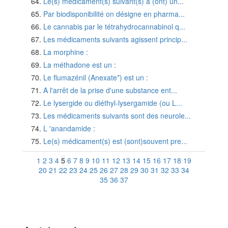
Le(s) médicament(s) suivant(s) a (ont) un...
Par biodisponibilité on désigne en pharma...
Le cannabis par le tétrahydrocannabinol q...
Les médicaments suivants agissent princip...
La morphine :
La méthadone est un :
Le flumazénil (Anexate*) est un :
A l'arrêt de la prise d'une substance ent...
Le lysergide ou diéthyl-lysergamide (ou L...
Les médicaments suivants sont des neurole...
L 'anandamide :
Le(s) médicament(s) est (sont)souvent pre...
1
2
3
4
5
6
7
8
9
10
11
12
13
14
15
16
17
18
19
20
21
22
23
24
25
26
27
28
29
30
31
32
33
34
35
36
37