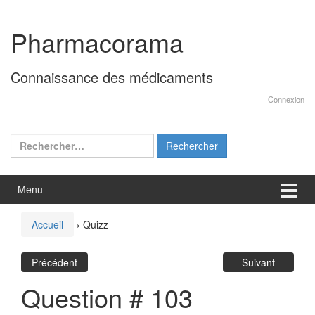
Aller
Sauter
au
au
Pharmacorama
contenu
menu
principal
Connaissance des médicaments
Connexion
Rechercher :
Menu
Accueil
›
Quizz
Précédent
Suivant
Question # 103