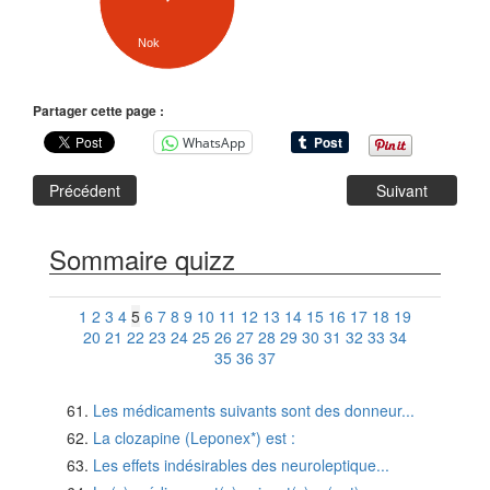
Nok
Partager cette page :
WhatsApp
Précédent
Suivant
Sommaire quizz
1
2
3
4
5
6
7
8
9
10
11
12
13
14
15
16
17
18
19
20
21
22
23
24
25
26
27
28
29
30
31
32
33
34
35
36
37
Les médicaments suivants sont des donneur...
La clozapine (Leponex*) est :
Les effets indésirables des neuroleptique...