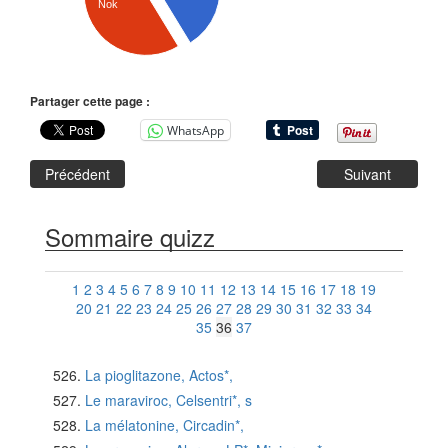
Nok
Partager cette page :
WhatsApp
Précédent
Suivant
Sommaire quizz
1
2
3
4
5
6
7
8
9
10
11
12
13
14
15
16
17
18
19
20
21
22
23
24
25
26
27
28
29
30
31
32
33
34
35
36
37
La pioglitazone, Actos*,
Le maraviroc, Celsentri*, s
La mélatonine, Circadin*,