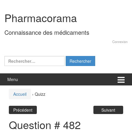
Aller
Sauter
au
au
Pharmacorama
contenu
menu
principal
Connaissance des médicaments
Connexion
Rechercher :
Menu
Accueil
›
Quizz
Précédent
Suivant
Question # 482