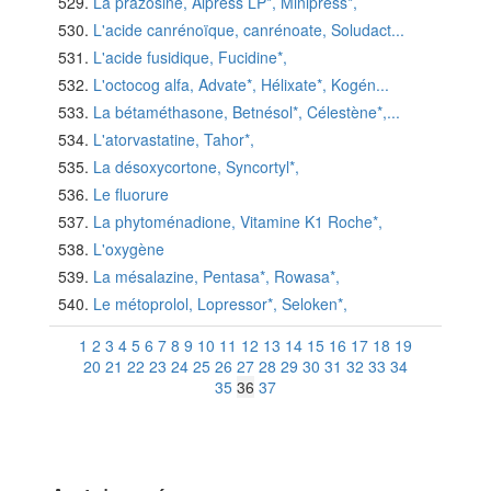
La prazosine, Alpress LP*, Minipress*,
L'acide canrénoïque, canrénoate, Soludact...
L'acide fusidique, Fucidine*,
L'octocog alfa, Advate*, Hélixate*, Kogén...
La bétaméthasone, Betnésol*, Célestène*,...
L'atorvastatine, Tahor*,
La désoxycortone, Syncortyl*,
Le fluorure
La phytoménadione, Vitamine K1 Roche*,
L'oxygène
La mésalazine, Pentasa*, Rowasa*,
Le métoprolol, Lopressor*, Seloken*,
1
2
3
4
5
6
7
8
9
10
11
12
13
14
15
16
17
18
19
20
21
22
23
24
25
26
27
28
29
30
31
32
33
34
35
36
37