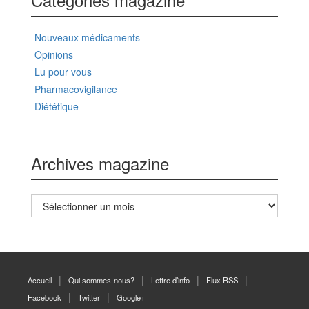
Nouveaux médicaments
Opinions
Lu pour vous
Pharmacovigilance
Diététique
Archives magazine
Archives
magazine
Accueil
Qui sommes-nous?
Lettre d’info
Flux RSS
Facebook
Twitter
Google+