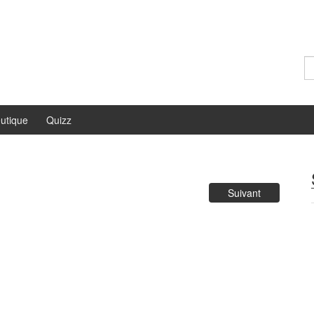
Re
utique
Quizz
Suivant