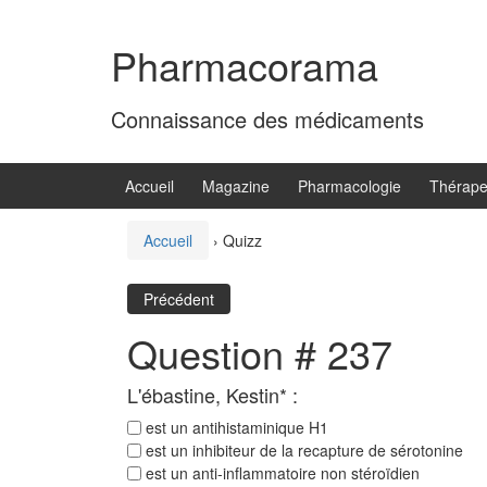
Aller
Sauter
au
au
Pharmacorama
contenu
menu
principal
Connaissance des médicaments
Accueil
Magazine
Pharmacologie
Thérape
Accueil
›
Quizz
Précédent
Question # 237
L'ébastine, Kestin* :
est un antihistaminique H1
est un inhibiteur de la recapture de sérotonine
est un anti-inflammatoire non stéroïdien