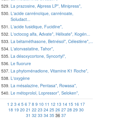
La prazosine, Alpress LP*, Minipress*,
L'acide canrénoïque, canrénoate,
Soludact...
L'acide fusidique, Fucidine*,
L'octocog alfa, Advate*, Hélixate*, Kogén...
La bétaméthasone, Betnésol*, Célestène*,...
L'atorvastatine, Tahor*,
La désoxycortone, Syncortyl*,
Le fluorure
La phytoménadione, Vitamine K1 Roche*,
L'oxygène
La mésalazine, Pentasa*, Rowasa*,
Le métoprolol, Lopressor*, Seloken*,
1
2
3
4
5
6
7
8
9
10
11
12
13
14
15
16
17
18
19
20
21
22
23
24
25
26
27
28
29
30
31
32
33
34
35
36
37