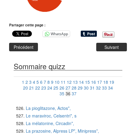
Partager cette page :
WhatsApp
Précédent
Suivant
Sommaire quizz
1
2
3
4
5
6
7
8
9
10
11
12
13
14
15
16
17
18
19
20
21
22
23
24
25
26
27
28
29
30
31
32
33
34
35
36
37
La pioglitazone, Actos*,
Le maraviroc, Celsentri*, s
La mélatonine, Circadin*,
La prazosine, Alpress LP*, Minipress*,