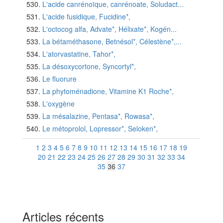
L'acide canrénoïque, canrénoate, Soludact...
L'acide fusidique, Fucidine*,
L'octocog alfa, Advate*, Hélixate*, Kogén...
La bétaméthasone, Betnésol*, Célestène*,...
L'atorvastatine, Tahor*,
La désoxycortone, Syncortyl*,
Le fluorure
La phytoménadione, Vitamine K1 Roche*,
L'oxygène
La mésalazine, Pentasa*, Rowasa*,
Le métoprolol, Lopressor*, Seloken*,
1
2
3
4
5
6
7
8
9
10
11
12
13
14
15
16
17
18
19
20
21
22
23
24
25
26
27
28
29
30
31
32
33
34
35
36
37
Articles récents