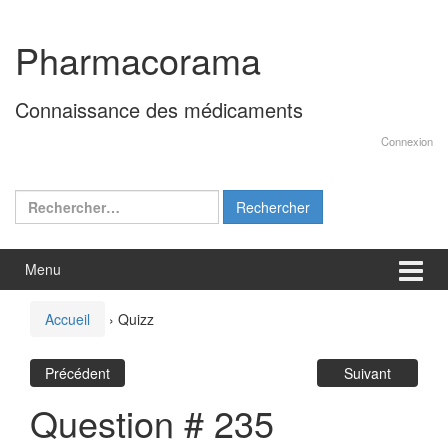
Aller
Sauter
au
au
Pharmacorama
contenu
menu
principal
Connaissance des médicaments
Connexion
Rechercher :
Menu
Accueil
›
Quizz
Précédent
Suivant
Question # 235