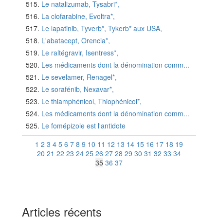
Le natalizumab, Tysabri*,
La clofarabine, Evoltra*,
Le lapatinib, Tyverb*, Tykerb* aux USA,
L'abatacept, Orencia*,
Le raltégravir, Isentress*,
Les médicaments dont la dénomination comm...
Le sevelamer, Renagel*,
Le sorafénib, Nexavar*,
Le thiamphénicol, Thiophénicol*,
Les médicaments dont la dénomination comm...
Le fomépizole est l'antidote
1
2
3
4
5
6
7
8
9
10
11
12
13
14
15
16
17
18
19
20
21
22
23
24
25
26
27
28
29
30
31
32
33
34
35
36
37
Articles récents