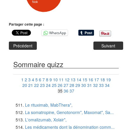
Nok
Partager cette page :
WhatsApp
Précédent
Suivant
Sommaire quizz
1
2
3
4
5
6
7
8
9
10
11
12
13
14
15
16
17
18
19
20
21
22
23
24
25
26
27
28
29
30
31
32
33
34
35
36
37
Le rituximab, MabThera*,
La somatropine, Genotonorm*, Maxomat*, Sa...
L'omalizumab, Xolair*,
Les médicaments dont la dénomination comm...