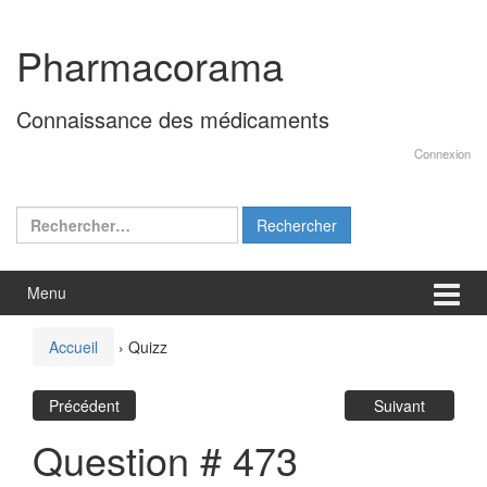
Aller
Sauter
au
au
Pharmacorama
contenu
menu
principal
Connaissance des médicaments
Connexion
Rechercher :
Menu
Accueil
›
Quizz
Précédent
Suivant
Question # 473