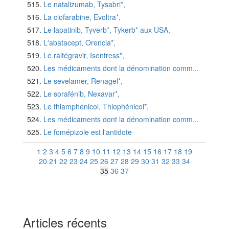
Le natalizumab, Tysabri*,
La clofarabine, Evoltra*,
Le lapatinib, Tyverb*, Tykerb* aux USA,
L'abatacept, Orencia*,
Le raltégravir, Isentress*,
Les médicaments dont la dénomination comm...
Le sevelamer, Renagel*,
Le sorafénib, Nexavar*,
Le thiamphénicol, Thiophénicol*,
Les médicaments dont la dénomination comm...
Le fomépizole est l'antidote
1
2
3
4
5
6
7
8
9
10
11
12
13
14
15
16
17
18
19
20
21
22
23
24
25
26
27
28
29
30
31
32
33
34
35
36
37
Articles récents