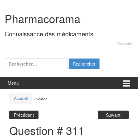
Aller
Sauter
au
au
Pharmacorama
contenu
menu
principal
Connaissance des médicaments
Connexion
Rechercher :
Menu
Accueil
›
Quizz
Précédent
Suivant
Question # 311