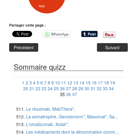
Nok
Partager cette page :
WhatsApp
Précédent
Suivant
Sommaire quizz
1
2
3
4
5
6
7
8
9
10
11
12
13
14
15
16
17
18
19
20
21
22
23
24
25
26
27
28
29
30
31
32
33
34
35
36
37
Le rituximab, MabThera*,
La somatropine, Genotonorm*, Maxomat*, Sa...
L'omalizumab, Xolair*,
Les médicaments dont la dénomination comm...