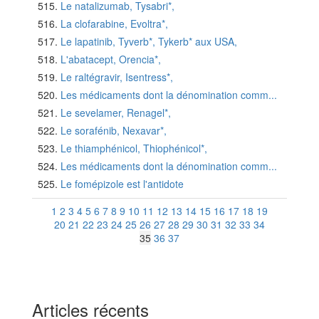
Le natalizumab, Tysabri*,
La clofarabine, Evoltra*,
Le lapatinib, Tyverb*, Tykerb* aux USA,
L'abatacept, Orencia*,
Le raltégravir, Isentress*,
Les médicaments dont la dénomination comm...
Le sevelamer, Renagel*,
Le sorafénib, Nexavar*,
Le thiamphénicol, Thiophénicol*,
Les médicaments dont la dénomination comm...
Le fomépizole est l'antidote
1
2
3
4
5
6
7
8
9
10
11
12
13
14
15
16
17
18
19
20
21
22
23
24
25
26
27
28
29
30
31
32
33
34
35
36
37
Articles récents