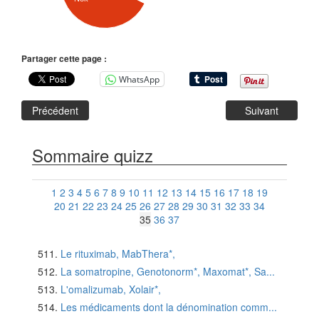
Partager cette page :
WhatsApp
Précédent
Suivant
Sommaire quizz
1
2
3
4
5
6
7
8
9
10
11
12
13
14
15
16
17
18
19
20
21
22
23
24
25
26
27
28
29
30
31
32
33
34
35
36
37
Le rituximab, MabThera*,
La somatropine, Genotonorm*, Maxomat*, Sa...
L'omalizumab, Xolair*,
Les médicaments dont la dénomination comm...