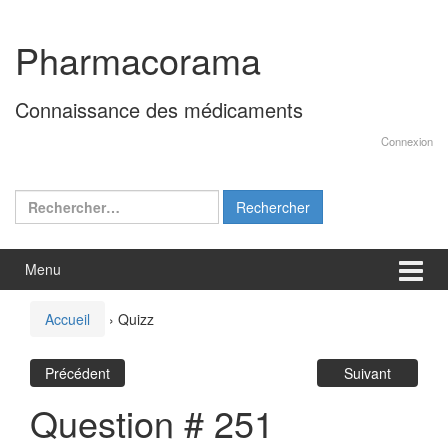
Aller
Sauter
au
au
Pharmacorama
contenu
menu
principal
Connaissance des médicaments
Connexion
Rechercher :
Menu
Accueil
›
Quizz
Précédent
Suivant
Question # 251