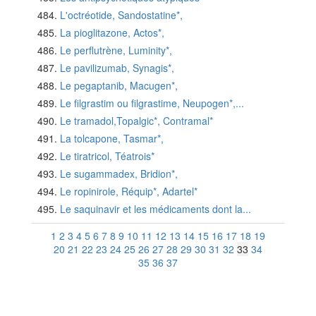
L'octréotide, Sandostatine*,
La pioglitazone, Actos*,
Le perflutrène, Luminity*,
Le pavilizumab, Synagis*,
Le pegaptanib, Macugen*,
Le filgrastim ou filgrastime, Neupogen*,...
Le tramadol,Topalgic*, Contramal*
La tolcapone, Tasmar*,
Le tiratricol, Téatrois*
Le sugammadex, Bridion*,
Le ropinirole, Réquip*, Adartel*
Le saquinavir et les médicaments dont la...
1
2
3
4
5
6
7
8
9
10
11
12
13
14
15
16
17
18
19
20
21
22
23
24
25
26
27
28
29
30
31
32
33
34
35
36
37