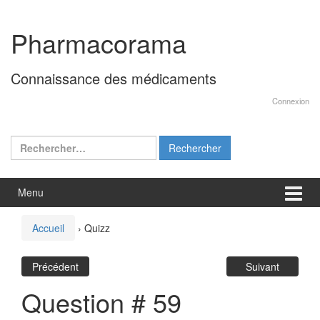
Aller
Sauter
au
au
Pharmacorama
contenu
menu
principal
Connaissance des médicaments
Connexion
Rechercher :
Menu
Accueil
›
Quizz
Précédent
Suivant
Question # 59