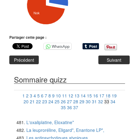
Nok
Partager cette page :
WhatsApp
Précédent
Suivant
Sommaire quizz
1
2
3
4
5
6
7
8
9
10
11
12
13
14
15
16
17
18
19
20
21
22
23
24
25
26
27
28
29
30
31
32
33
34
35
36
37
L'oxaliplatine, Eloxatine*
La leuproréline, Eligard*, Enantone LP*,
Les antipsychotiques atypiques