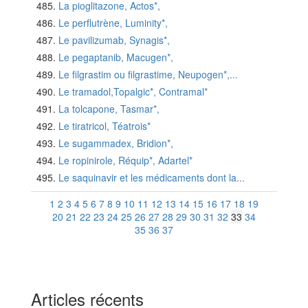
La pioglitazone, Actos*,
Le perflutrène, Luminity*,
Le pavilizumab, Synagis*,
Le pegaptanib, Macugen*,
Le filgrastim ou filgrastime, Neupogen*,...
Le tramadol,Topalgic*, Contramal*
La tolcapone, Tasmar*,
Le tiratricol, Téatrois*
Le sugammadex, Bridion*,
Le ropinirole, Réquip*, Adartel*
Le saquinavir et les médicaments dont la...
1
2
3
4
5
6
7
8
9
10
11
12
13
14
15
16
17
18
19
20
21
22
23
24
25
26
27
28
29
30
31
32
33
34
35
36
37
Articles récents