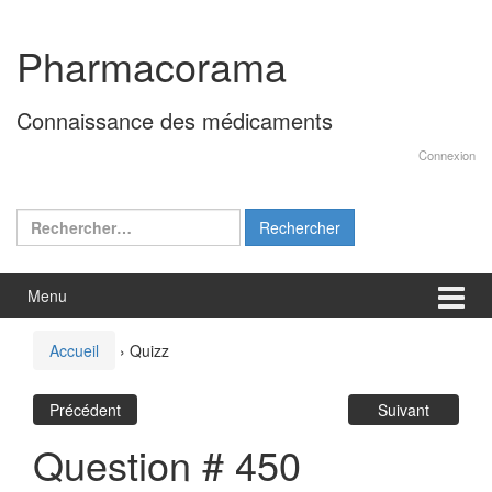
Aller
Sauter
au
au
Pharmacorama
contenu
menu
principal
Connaissance des médicaments
Connexion
Rechercher :
Menu
Accueil
›
Quizz
Précédent
Suivant
Question # 450