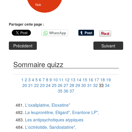
Nok
Partager cette page :
WhatsApp
Précédent
Suivant
Sommaire quizz
1
2
3
4
5
6
7
8
9
10
11
12
13
14
15
16
17
18
19
20
21
22
23
24
25
26
27
28
29
30
31
32
33
34
35
36
37
L'oxaliplatine, Eloxatine*
La leuproréline, Eligard*, Enantone LP*,
Les antipsychotiques atypiques
L'octréotide, Sandostatine*,