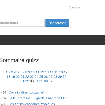
Connexion
chercher :
Sommaire quizz
1
2
3
4
5
6
7
8
9
10
11
12
13
14
15
16
17
18
19
20
21
22
23
24
25
26
27
28
29
30
31
32
33
34
35
36
37
L'oxaliplatine, Eloxatine*
La leuproréline, Eligard*, Enantone LP*,
Les antipsychotiques atypiques