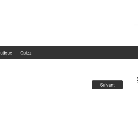
Re
utique
Quizz
Suivant