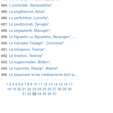
L'octréotide, Sandostatine*,
La pioglitazone, Actos*,
Le perflutrène, Luminity*,
Le pavilizumab, Synagis*,
Le pegaptanib, Macugen*,
Le filgrastim ou filgrastime, Neupogen*,...
Le tramadol,Topalgic*, Contramal*
La tolcapone, Tasmar*,
Le tiratricol, Téatrois*
Le sugammadex, Bridion*,
Le ropinirole, Réquip*, Adartel*
Le saquinavir et les médicaments dont la...
1
2
3
4
5
6
7
8
9
10
11
12
13
14
15
16
17
18
19
20
21
22
23
24
25
26
27
28
29
30
31
32
33
34
35
36
37