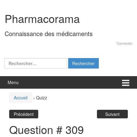
Aller
Sauter
au
au
Pharmacorama
contenu
menu
principal
Connaissance des médicaments
Connexion
Rechercher :
Menu
Accueil
›
Quizz
Précédent
Suivant
Question # 309