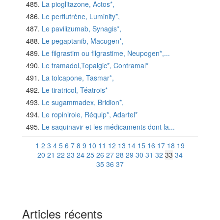
La pioglitazone, Actos*,
Le perflutrène, Luminity*,
Le pavilizumab, Synagis*,
Le pegaptanib, Macugen*,
Le filgrastim ou filgrastime, Neupogen*,...
Le tramadol,Topalgic*, Contramal*
La tolcapone, Tasmar*,
Le tiratricol, Téatrois*
Le sugammadex, Bridion*,
Le ropinirole, Réquip*, Adartel*
Le saquinavir et les médicaments dont la...
1
2
3
4
5
6
7
8
9
10
11
12
13
14
15
16
17
18
19
20
21
22
23
24
25
26
27
28
29
30
31
32
33
34
35
36
37
Articles récents