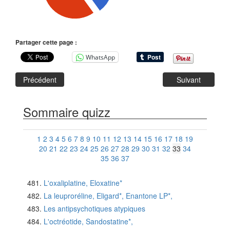
Partager cette page :
WhatsApp
Précédent
Suivant
Sommaire quizz
1
2
3
4
5
6
7
8
9
10
11
12
13
14
15
16
17
18
19
20
21
22
23
24
25
26
27
28
29
30
31
32
33
34
35
36
37
L'oxaliplatine, Eloxatine*
La leuproréline, Eligard*, Enantone LP*,
Les antipsychotiques atypiques
L'octréotide, Sandostatine*,