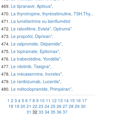
Le tipranavir, Aptivus*,
La thyrotropine, thyréostimuline, TSH,Thy...
La luméfantrine ou benflumétol
Le raloxifène, Evista*, Optruma*
Le propofol, Diprivan*,
Le valpromide, Dépamide*,
Le topiramate, Epitomax*,
La trabectédine, Yondélis*,
Le nilotinib, Tasigna*,
La mécasermine, Increlex*,
Le ranibizumab, Lucentis*,
Le métoclopramide, Primpéran*,
1
2
3
4
5
6
7
8
9
10
11
12
13
14
15
16
17
18
19
20
21
22
23
24
25
26
27
28
29
30
31
32
33
34
35
36
37