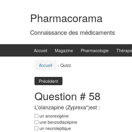
Aller
Sauter
au
au
Pharmacorama
contenu
menu
principal
Connaissance des médicaments
Accueil
Magazine
Pharmacologie
Thérape
Accueil
›
Quizz
Précédent
Question # 58
L'olanzapine (Zyprexa*)est :
un anorexigène
une benzodiazépine
un neuroleptique