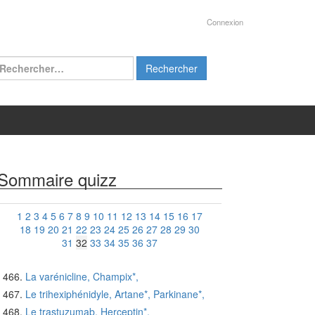
Connexion
chercher :
Sommaire quizz
1
2
3
4
5
6
7
8
9
10
11
12
13
14
15
16
17
18
19
20
21
22
23
24
25
26
27
28
29
30
31
32
33
34
35
36
37
La varénicline, Champix*,
Le trihexiphénidyle, Artane*, Parkinane*,
Le trastuzumab, Herceptin*,