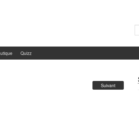
Re
utique
Quizz
Suivant