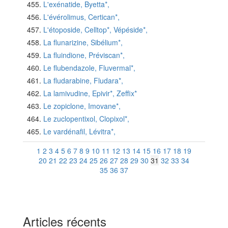
L'exénatide, Byetta*,
L'évérolimus, Certican*,
L'étoposide, Celltop*, Vépéside*,
La flunarizine, Sibélium*,
La fluindione, Préviscan*,
Le flubendazole, Fluvermal*,
La fludarabine, Fludara*,
La lamivudine, Epivir*, Zeffix*
Le zopiclone, Imovane*,
Le zuclopentixol, Clopixol*,
Le vardénafil, Lévitra*,
1
2
3
4
5
6
7
8
9
10
11
12
13
14
15
16
17
18
19
20
21
22
23
24
25
26
27
28
29
30
31
32
33
34
35
36
37
Articles récents