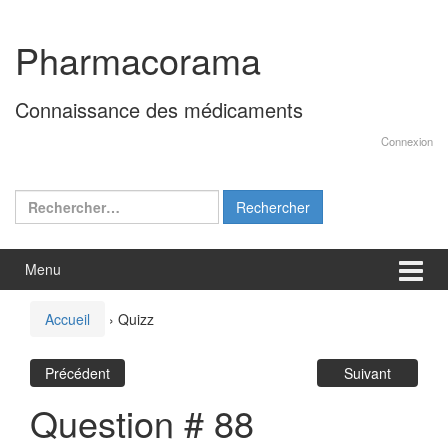
Aller
Sauter
au
au
Pharmacorama
contenu
menu
principal
Connaissance des médicaments
Connexion
Rechercher :
Menu
Accueil
›
Quizz
Précédent
Suivant
Question # 88