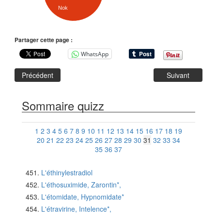
Nok
Partager cette page :
WhatsApp
Précédent
Suivant
Sommaire quizz
1
2
3
4
5
6
7
8
9
10
11
12
13
14
15
16
17
18
19
20
21
22
23
24
25
26
27
28
29
30
31
32
33
34
35
36
37
L'éthinylestradiol
L'éthosuximide, Zarontin*,
L'étomidate, Hypnomidate*
L'étravirine, Intelence*,