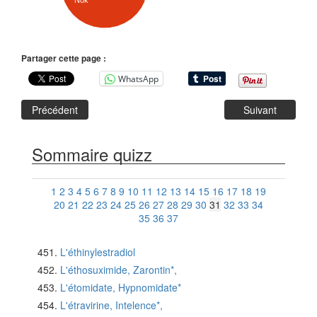
Nok
Partager cette page :
WhatsApp
Précédent
Suivant
Sommaire quizz
1
2
3
4
5
6
7
8
9
10
11
12
13
14
15
16
17
18
19
20
21
22
23
24
25
26
27
28
29
30
31
32
33
34
35
36
37
L'éthinylestradiol
L'éthosuximide, Zarontin*,
L'étomidate, Hypnomidate*
L'étravirine, Intelence*,