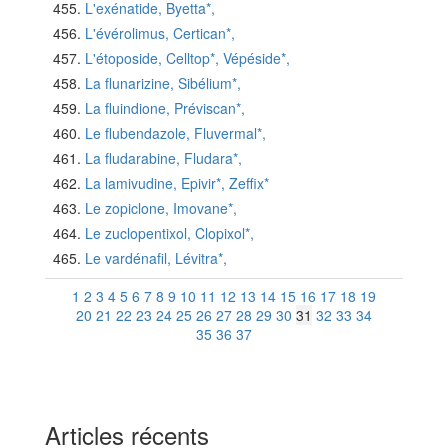
L'exénatide, Byetta*,
L'évérolimus, Certican*,
L'étoposide, Celltop*, Vépéside*,
La flunarizine, Sibélium*,
La fluindione, Préviscan*,
Le flubendazole, Fluvermal*,
La fludarabine, Fludara*,
La lamivudine, Epivir*, Zeffix*
Le zopiclone, Imovane*,
Le zuclopentixol, Clopixol*,
Le vardénafil, Lévitra*,
1
2
3
4
5
6
7
8
9
10
11
12
13
14
15
16
17
18
19
20
21
22
23
24
25
26
27
28
29
30
31
32
33
34
35
36
37
Articles récents