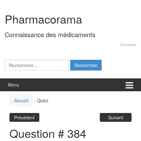
Aller
Sauter
au
au
Pharmacorama
contenu
menu
principal
Connaissance des médicaments
Connexion
Rechercher :
Menu
Accueil
›
Quizz
Précédent
Suivant
Question # 384