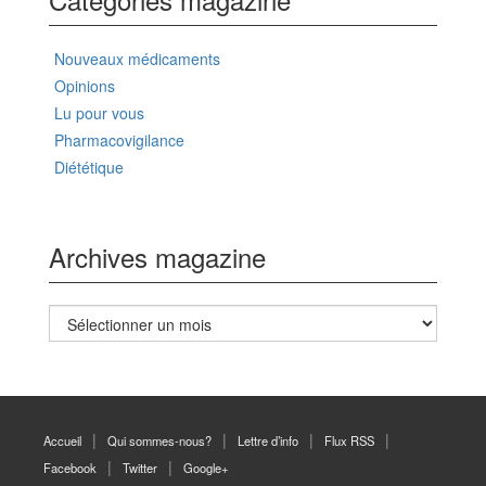
Nouveaux médicaments
Opinions
Lu pour vous
Pharmacovigilance
Diététique
Archives magazine
Archives
magazine
Accueil
Qui sommes-nous?
Lettre d’info
Flux RSS
Facebook
Twitter
Google+