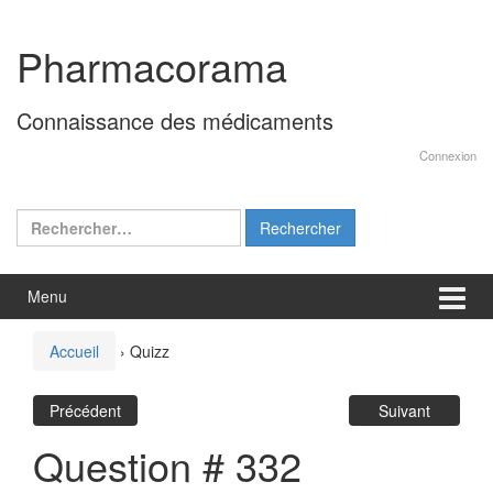
Aller
Sauter
au
au
Pharmacorama
contenu
menu
principal
Connaissance des médicaments
Connexion
Rechercher :
Menu
Accueil
›
Quizz
Précédent
Suivant
Question # 332