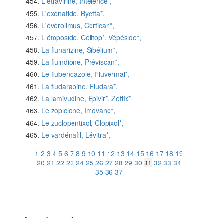
L'étravirine, Intelence*,
L'exénatide, Byetta*,
L'évérolimus, Certican*,
L'étoposide, Celltop*, Vépéside*,
La flunarizine, Sibélium*,
La fluindione, Préviscan*,
Le flubendazole, Fluvermal*,
La fludarabine, Fludara*,
La lamivudine, Epivir*, Zeffix*
Le zopiclone, Imovane*,
Le zuclopentixol, Clopixol*,
Le vardénafil, Lévitra*,
1
2
3
4
5
6
7
8
9
10
11
12
13
14
15
16
17
18
19
20
21
22
23
24
25
26
27
28
29
30
31
32
33
34
35
36
37