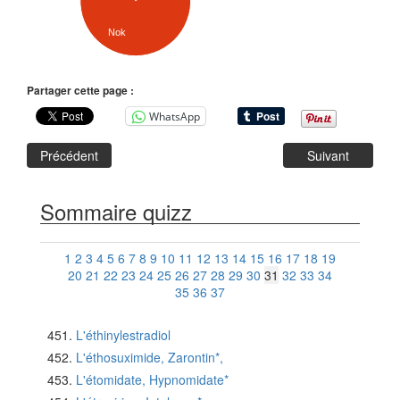
Nok
Partager cette page :
WhatsApp
Précédent
Suivant
Sommaire quizz
1
2
3
4
5
6
7
8
9
10
11
12
13
14
15
16
17
18
19
20
21
22
23
24
25
26
27
28
29
30
31
32
33
34
35
36
37
L'éthinylestradiol
L'éthosuximide, Zarontin*,
L'étomidate, Hypnomidate*