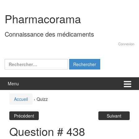
Aller
Sauter
au
au
Pharmacorama
contenu
menu
principal
Connaissance des médicaments
Connexion
Rechercher :
Menu
Accueil
›
Quizz
Précédent
Suivant
Question # 438