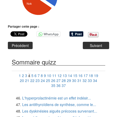
Nok
Partager cette page :
WhatsApp
Précédent
Suivant
Sommaire quizz
1
2
3
4
5
6
7
8
9
10
11
12
13
14
15
16
17
18
19
20
21
22
23
24
25
26
27
28
29
30
31
32
33
34
35
36
37
L'hyperprolactinémie est un effet indésir...
Les antithyroïdiens de synthèse, comme le...
Les dyskinésies aiguës précoces survenant...