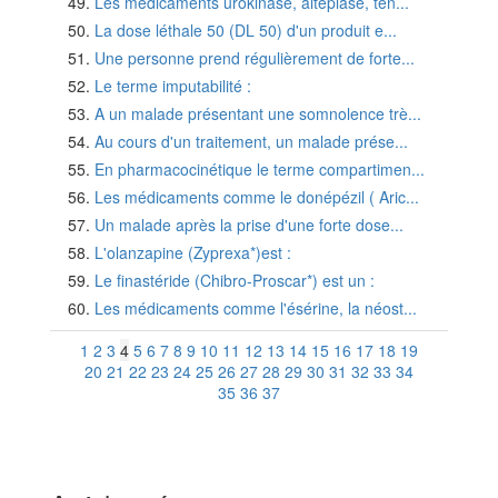
Les médicaments urokinase, altéplase, tén...
La dose léthale 50 (DL 50) d'un produit e...
Une personne prend régulièrement de forte...
Le terme imputabilité :
A un malade présentant une somnolence trè...
Au cours d'un traitement, un malade prése...
En pharmacocinétique le terme compartimen...
Les médicaments comme le donépézil ( Aric...
Un malade après la prise d'une forte dose...
L'olanzapine (Zyprexa*)est :
Le finastéride (Chibro-Proscar*) est un :
Les médicaments comme l'ésérine, la néost...
1
2
3
4
5
6
7
8
9
10
11
12
13
14
15
16
17
18
19
20
21
22
23
24
25
26
27
28
29
30
31
32
33
34
35
36
37