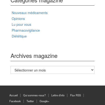
Nouveaux médicaments
Opinions
Lu pour vous
Pharmacovigilance
Diététique
Archives magazine
Archives
magazine
Accueil
Qui sommes-nous?
Lettre d’info
Flux RSS
Facebook
Twitter
Google+