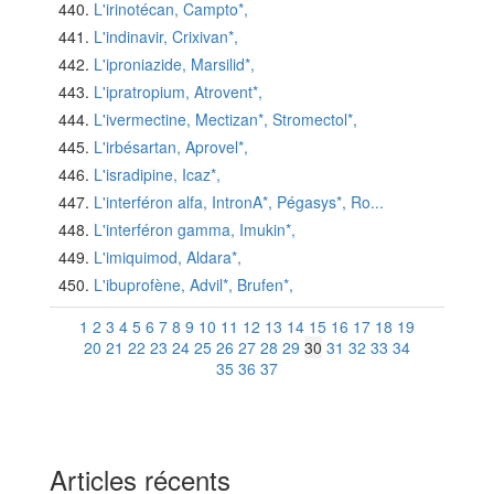
L'irinotécan, Campto*,
L'indinavir, Crixivan*,
L'iproniazide, Marsilid*,
L'ipratropium, Atrovent*,
L'ivermectine, Mectizan*, Stromectol*,
L'irbésartan, Aprovel*,
L'isradipine, Icaz*,
L'interféron alfa, IntronA*, Pégasys*, Ro...
L'interféron gamma, Imukin*,
L'imiquimod, Aldara*,
L'ibuprofène, Advil*, Brufen*,
1
2
3
4
5
6
7
8
9
10
11
12
13
14
15
16
17
18
19
20
21
22
23
24
25
26
27
28
29
30
31
32
33
34
35
36
37
Articles récents