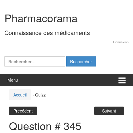
Aller
Sauter
au
au
Pharmacorama
contenu
menu
principal
Connaissance des médicaments
Connexion
Rechercher :
Menu
Accueil
›
Quizz
Précédent
Suivant
Question # 345