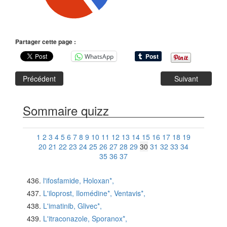
Partager cette page :
WhatsApp
Précédent
Suivant
Sommaire quizz
1
2
3
4
5
6
7
8
9
10
11
12
13
14
15
16
17
18
19
20
21
22
23
24
25
26
27
28
29
30
31
32
33
34
35
36
37
l'ifosfamide, Holoxan*,
L'iloprost, Ilomédine*, Ventavis*,
L'imatinib, Glivec*,
L'itraconazole, Sporanox*,