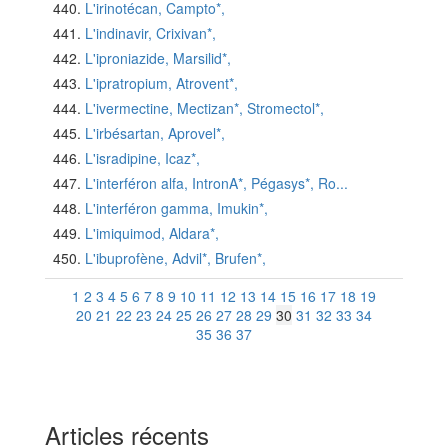
L'irinotécan, Campto*,
L'indinavir, Crixivan*,
L'iproniazide, Marsilid*,
L'ipratropium, Atrovent*,
L'ivermectine, Mectizan*, Stromectol*,
L'irbésartan, Aprovel*,
L'isradipine, Icaz*,
L'interféron alfa, IntronA*, Pégasys*, Ro...
L'interféron gamma, Imukin*,
L'imiquimod, Aldara*,
L'ibuprofène, Advil*, Brufen*,
1
2
3
4
5
6
7
8
9
10
11
12
13
14
15
16
17
18
19
20
21
22
23
24
25
26
27
28
29
30
31
32
33
34
35
36
37
Articles récents