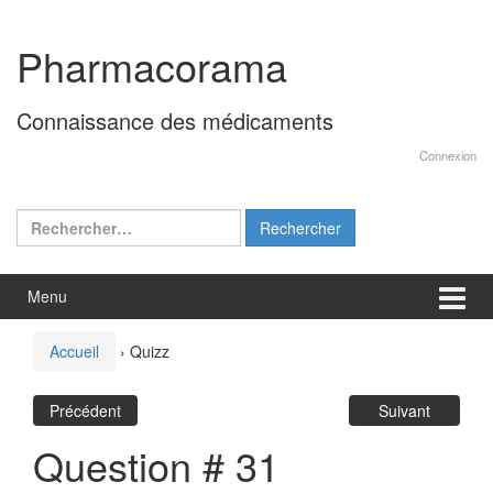
Aller
Sauter
au
au
Pharmacorama
contenu
menu
principal
Connaissance des médicaments
Connexion
Rechercher :
Menu
Accueil
›
Quizz
Précédent
Suivant
Question # 31