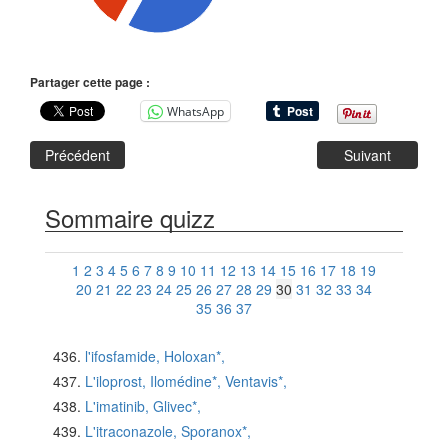
Partager cette page :
WhatsApp
Précédent
Suivant
Sommaire quizz
1
2
3
4
5
6
7
8
9
10
11
12
13
14
15
16
17
18
19
20
21
22
23
24
25
26
27
28
29
30
31
32
33
34
35
36
37
l'ifosfamide, Holoxan*,
L'iloprost, Ilomédine*, Ventavis*,
L'imatinib, Glivec*,
L'itraconazole, Sporanox*,