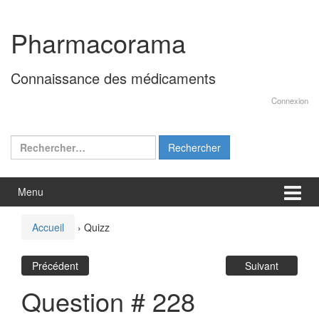
Aller
Sauter
au
au
Pharmacorama
contenu
menu
principal
Connaissance des médicaments
Connexion
Rechercher :
Menu
Accueil
›
Quizz
Précédent
Suivant
Question # 228